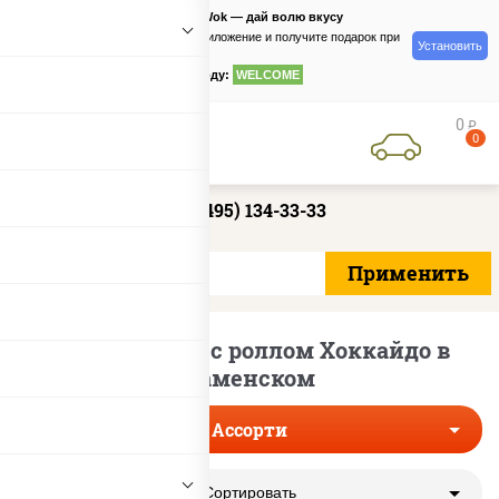
PizzaSushiWok — дай волю вкусу
Скачайте приложение и получите подарок при
Установить
заказе
по промокоду:
WELCOME
0
руб
0
+7 (495) 134-33-33
Сеты ассорти с роллом Хоккайдо в
Раменском
Ассорти
Сортировать