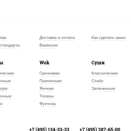
там
Доставка и оплата
Как сделать заказ
стандарты
Вакансии
лы
Wok
Суши
ические
Гречневая
Классические
енные
Пшеничная
Спайс
пуре
Яичная
Запеченные
енные
Тяханы
м
Фунчозы
+7 (495) 134-33-33
+7 (495) 287-65-00