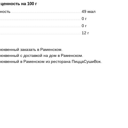
ценность на 100 г
нность
49 ккал
0 г
0 г
12 г
юквенный заказать в Раменском.
юквенный с доставкой на дом в Раменском.
люквенный в Раменском из ресторана ПиццаСушиВок.