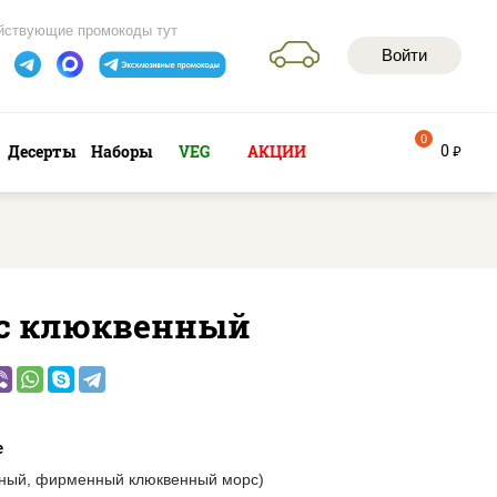
йствующие промокоды тут
Войти
0
0
Десерты
Наборы
VEG
АКЦИИ
руб
с клюквенный
е
ьный, фирменный клюквенный морс)