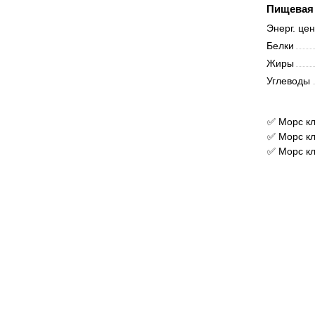
Пищевая 
Энерг. це
Белки
Жиры
Углеводы
✅ Морс кл
✅ Морс кл
✅ Морс к