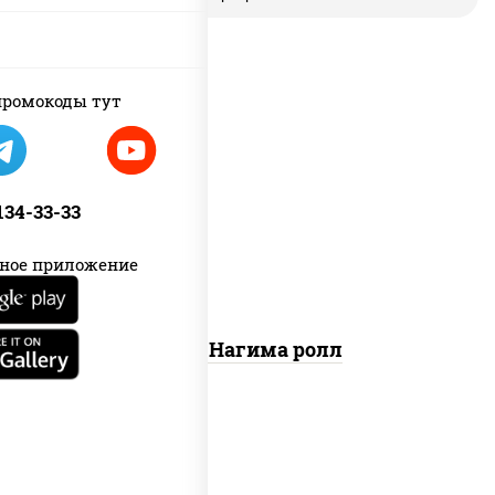
ромокоды тут
рис, нори, сыр сливочный, огурцы
свежие, лосось слабосоленый
 134-33-33
ное приложение
Сяке Нагима ролл
соус "цезарь" (масло растительное