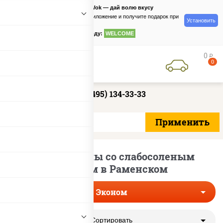
PizzaSushiWok — дай волю вкусу
Скачайте приложение и получите подарок при
Установить
заказе
по промокоду:
WELCOME
0
руб
0
+7 (495) 134-33-33
Эконом роллы со слабосоленым
лососем в Раменском
Эконом
Сортировать