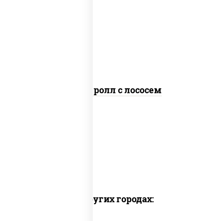
загустители сахар яйца чеснок
специи перец черный консерванты),
рис, нори, сыр "пармезан", лосось
слабосоленый, салат "айсберг",
кунжут
Цезарь ролл с лососем
Доставка в других городах: