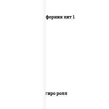
Калифорния хит 1
рис, нори, майонез, бекон, куриная
грудка с паприкой, помидоры,
огурцы свежие, лук фри
Агиро ролл