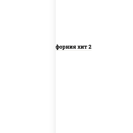
снежный, икра "масаго"
Калифорния хит 2
соус "цезарь" (масло растительное
загустители сахар яйца чеснок
специи перец черный консерванты),
сыр "пармезан", рис, нори, куриная
грудка с паприкой, салат "айсберг",
кунжут