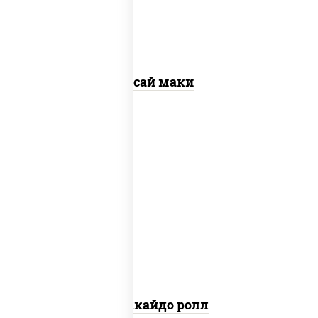
Ясай маки
рис, нори, сыр сливочный, краб
снежный, лосось копченый, кунжут
Хоккайдо ролл