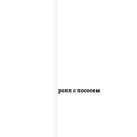
соус "цезарь" (масло растительное
загустители сахар яйца чеснок
специи перец черный консерванты),
рис, нори, сыр "пармезан", лосось
слабосоленый, салат "айсберг",
кунжут
Цезарь ролл с лососем