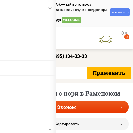
PizzaSushiWok — дай волю вкусу
Скачайте приложение и получите подарок при
Установить
заказе
по промокоду:
WELCOME
0
руб
0
+7 (495) 134-33-33
Эконом роллы с нори в Раменском
Эконом
Сортировать