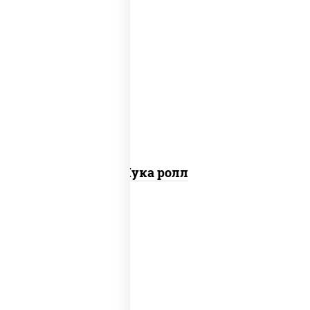
пост
рис, нори, салат "чука"
Чука ролл
пост
рис, нори, огурцы свежие, помидоры,
перец болгарский, салат "айсберг",
кунжут