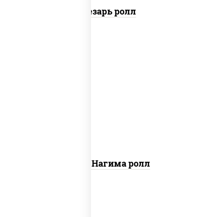
Цезарь ролл
рис, нори, сыр сливочный, огурцы
свежие, лосось слабосоленый
Сяке Нагима ролл