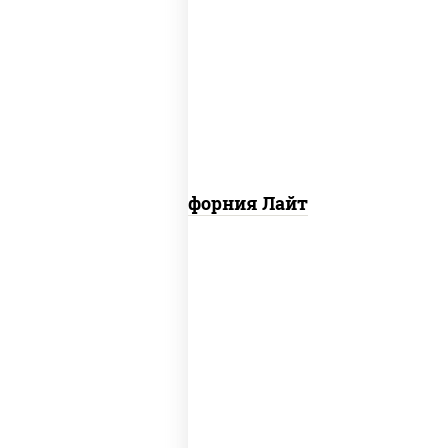
рис, нори, майонез, краб снежный,
огурцы свежие, икра "масаго"
Калифорния Лайт
рис, нори, майонез, огурцы свежие,
краб снежный, кунжут