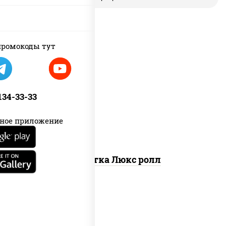
ромокоды тут
креветки, рис, нори, майонез, икра
"масаго", кляр, сухари панировочные,
 134-33-33
кунжут
ное приложение
Креветка Люкс ролл