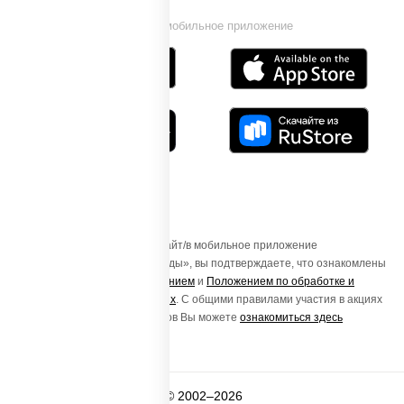
Установи мобильное приложение
Осуществляя вход на этот Сайт/в мобильное приложение
«ПиццаСушиВок - доставка еды», вы подтверждаете, что ознакомлены
с
Пользовательским соглашением
и
Положением по обработке и
защите персональных данных
. С общими правилами участия в акциях
и порядке получения подарков Вы можете
ознакомиться здесь
© 2002–2026