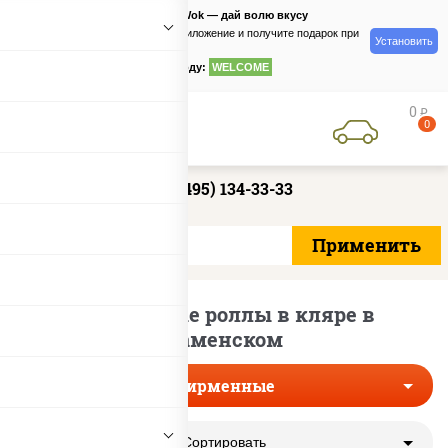
PizzaSushiWok — дай волю вкусу
Скачайте приложение и получите подарок при
Установить
заказе
по промокоду:
WELCOME
0
руб
0
+7 (495) 134-33-33
Фирменные роллы в кляре в
Раменском
Фирменные
Сортировать