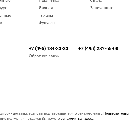
енные
Пшеничная
Спайс
пуре
Яичная
Запеченные
енные
Тяханы
м
Фунчозы
+7 (495) 134-33-33
+7 (495) 287-65-00
Обратная связь
иВок - доставка еды», вы подтверждаете, что ознакомлены с
Пользовательс
рядке получения подарков Вы можете
ознакомиться здесь