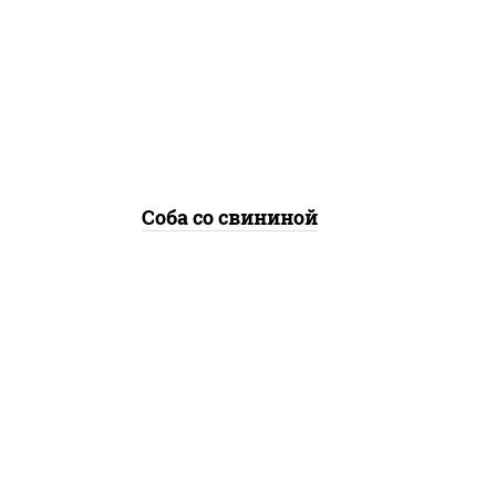
свинина, морковь, лук
репчатый, перец
болгарский, кабачки, соус
"чесночный", лапша
гречневая
Соба со свининой