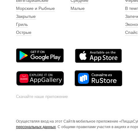
Вегетарианские
Средние
Фирм
Морские и Рыбные
Малые
В тем
Закрытые
Запеч
Гриль
Эконо
Острые
Спайс
Скачайте наше приложение
Осуществляя вход на этот Сайт/в мобильное приложение «ПиццаСуш
персональных данных
. С общими правилами участия в акциях и по