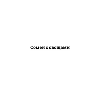
масло растительное,
морковь, лук репчатый,
перец болгарский, кабачки,
соус "чесночный", лапша
яичная, кунжут
Сомен с овощами