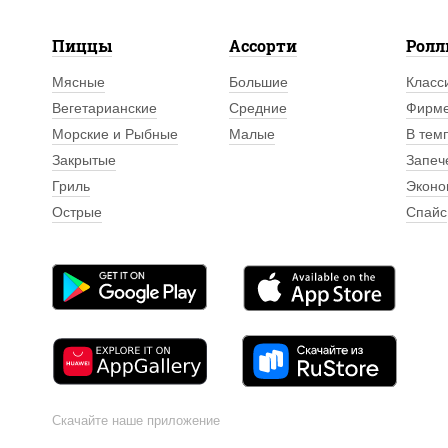
Пиццы
Ассорти
Рол
Мясные
Большие
Класс
Вегетарианские
Средние
Фирм
Морские и Рыбные
Малые
В тем
Закрытые
Запеч
Гриль
Эконо
Острые
Спайс
Скачайте наше приложение