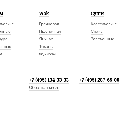
лы
Wok
Суши
ические
Гречневая
Классические
енные
Пшеничная
Спайс
пуре
Яичная
Запеченные
енные
Тяханы
м
Фунчозы
+7 (495) 134-33-33
+7 (495) 287-65-00
Обратная связь