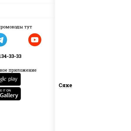
ромокоды тут
рис, лосось слабосоленый
 134-33-33
ное приложение
Сяке
рис, нори, лосось слабосоленый, соус