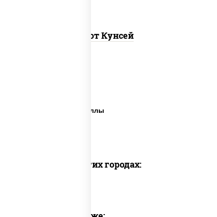
Хот Кунсей
Суши сити вок
Ближайшая суши
Все виды суши и роллы
Важная рыба суши
Много рыбы суши
Доставка в других городах:
Предлагаем также: