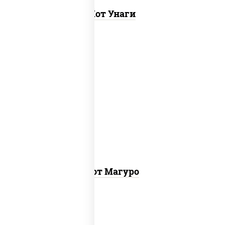
Хот Унаги
рис, нори, тунец, соус "хот" (майонез
кетчуп табаско чеснок масаго)
Хот Магуро