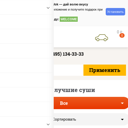
PizzaSushiWok — дай волю вкусу
Скачайте приложение и получите подарок при
Установить
заказе
по промокоду:
WELCOME
0
руб
0
+7 (495) 134-33-33
Самые лучшие суши
Все
Сортировать