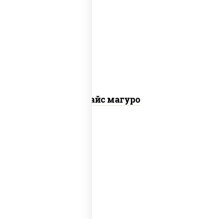
рис, нори, тунец, соус "спайс" (майонез
соус чили соус шрирача)
Спайс магуро
рис, нори, угорь копченый, соус "спайс"
(майонез соус чили соус шрирача)