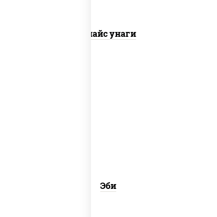
Спайс унаги
рис, креветки
Эби