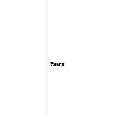
соус "унаги", рис, нори, угорь копченый,
кунжут
Унаги
рис, лосось копченый