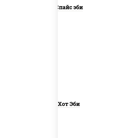
Спайс эби
рис, нори, креветки, соус "хот" (майонез
кетчуп табаско чеснок масаго)
Хот Эби