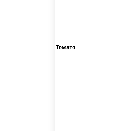
соус "унаги", рис, нори, омлет, кунжут
Томаго
рис, нори, угорь копченый, соус "хот"
(майонез кетчуп табаско чеснок
масаго)