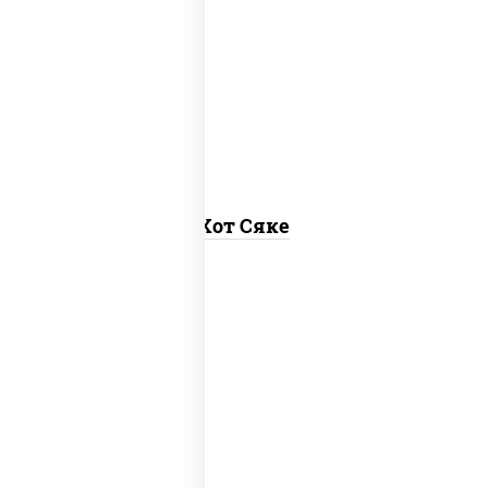
рис, нори, лосось слабосоленый, соус
"хот" (майонез кетчуп табаско чеснок
масаго)
Хот Сяке
рис, нори, лосось копченый, соус "хот"
(майонез кетчуп табаско чеснок
масаго)