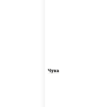
пост
рис, нори, салат "чука"
Чука