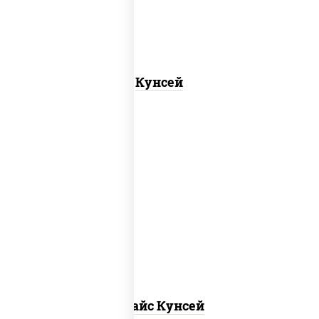
Кунсей
рис, нори, лосось копченый, соус "спайс"
(майонез соус чили соус шрирача)
Спайс Кунсей