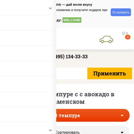
PizzaSushiWok — дай волю вкусу
Скачайте приложение и получите подарок при
Установить
заказе
по промокоду:
WELCOME
0
руб
0
+7 (495) 134-33-33
Роллы в темпуре с с авокадо в
Раменском
В темпуре
Сортировать