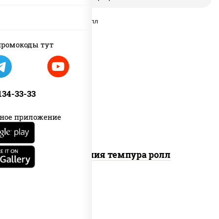
ромокоды тут
рис, нори, икра "масаго", майонез,
краб снежный, огурцы свежие,
 134-33-33
авокадо, сухари панировочные
ное приложение
Калифорния темпура ролл