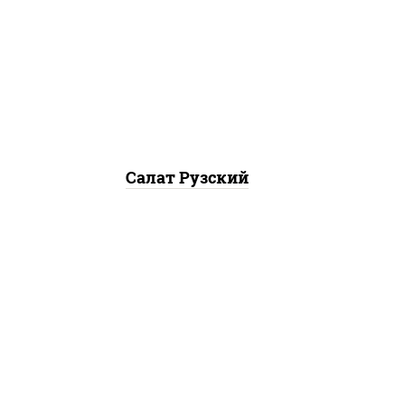
салат "айсберг", куриная
грудка с паприкой, огурцы
свежие, помидоры, соус
"шеф" (майонез соус соевый
зелень чеснок), лук фри
Салат Рузский