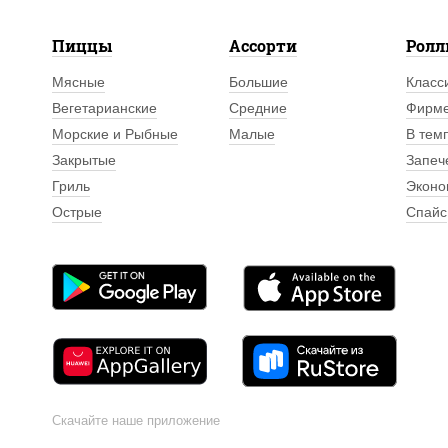
Пиццы
Ассорти
Рол
Мясные
Большие
Класс
Вегетарианские
Средние
Фирм
Морские и Рыбные
Малые
В тем
Закрытые
Запеч
Гриль
Эконо
Острые
Спайс
Скачайте наше приложение