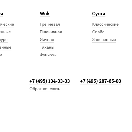
лы
Wok
Суши
ические
Гречневая
Классические
енные
Пшеничная
Спайс
пуре
Яичная
Запеченные
енные
Тяханы
м
Фунчозы
+7 (495) 134-33-33
+7 (495) 287-65-00
Обратная связь