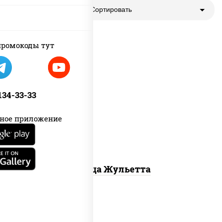
Сортировать
ромокоды тут
грибы шампиньоны, моцарелла для
 134-33-33
пиццы
ное приложение
Пицца Жульетта