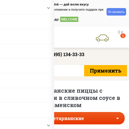
PizzaSushiWok — дай волю вкусу
Скачайте приложение и получите подарок при
Установить
заказе
по промокоду:
WELCOME
0
руб
0
+7 (495) 134-33-33
Вегетарианские пиццы с
шампиньонами в сливочном соусе в
Раменском
Вегетарианские