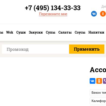
+7 (495) 134-33-33
Де
Перезвоните мне
лы
Wok
Суши
Закуски
Супы
Салаты
Соусы
Напитки
Асс
Бекон те
Калифор