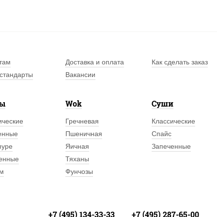
там
Доставка и оплата
Как сделать заказ
стандарты
Вакансии
лы
Wok
Суши
ические
Гречневая
Классические
енные
Пшеничная
Спайс
пуре
Яичная
Запеченные
енные
Тяханы
м
Фунчозы
+7 (495) 134-33-33
+7 (495) 287-65-00