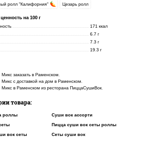
ный ролл "Калифорния"
Цезарь ролл
ценность на 100 г
нность
171 ккал
6.7 г
7.3 г
19.3 г
 Микс заказать в Раменском.
 Микс с доставкой на дом в Раменском.
 Микс в Раменском из ресторана ПиццаСушиВок.
рии товара:
а роллы
Суши вок ассорти
сеты
Пицца суши вок сеты роллы
ши вок сеты
Сеты суши вок