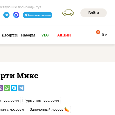
йствующие промокоды тут
Войти
0
0
Десерты
Наборы
VEG
АКЦИИ
руб
орти Микс
мпура ролл
Гурмэ темпура ролл
ния с лососем
Запеченный лосось