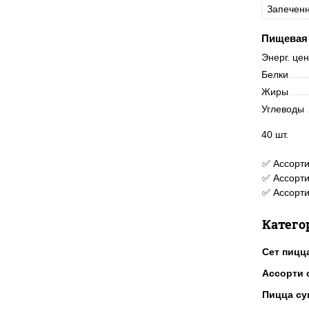
Запечен
Пищевая 
Энерг. це
Белки
Жиры
Углеводы
40 шт.
✅ Ассорти
✅ Ассорти
✅ Ассорти
Катего
Сет пицц
Ассорти 
Пицца су