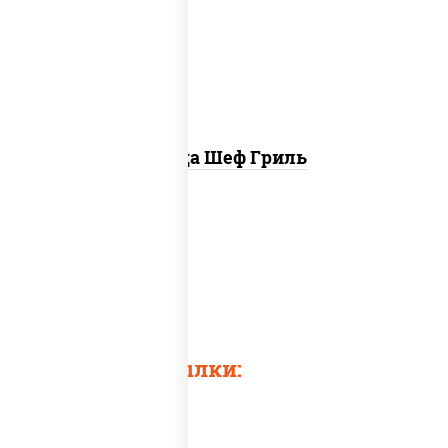
"пепперони", бекон, свинина, соус
"гриль", лук фри
Пицца Шеф Гриль
Pizza grill
Еда гриль
Pizza and grill
Быстрые ссылки: