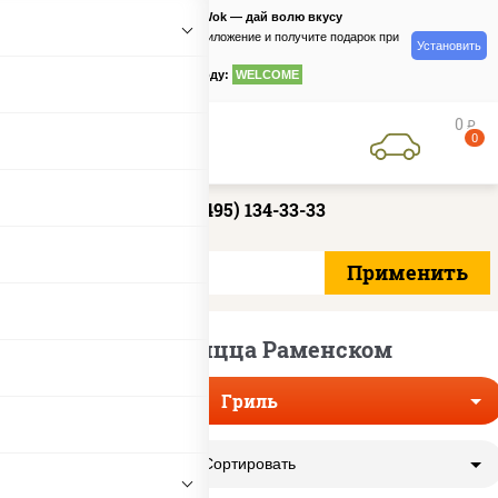
PizzaSushiWok — дай волю вкусу
Скачайте приложение и получите подарок при
Установить
заказе
по промокоду:
WELCOME
0
руб
0
+7 (495) 134-33-33
Гриль пицца Раменском
Гриль
Сортировать