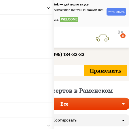
PizzaSushiWok — дай волю вкусу
Скачайте приложение и получите подарок при
Установить
заказе
по промокоду:
WELCOME
0
руб
0
+7 (495) 134-33-33
Доставка десертов в Раменском
Все
Сортировать