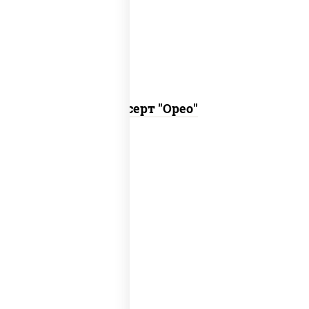
печенья орео, двумя видами крема:
шоколадный и крем чиз.
Десерт "Орео"
знаменитый десерт из слоеного теста
с легким заварным кремом.