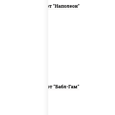
Десерт "Наполеон"
десерт-суфле с ароматом жвачки.
Десерт "Бабл-Гам"
Фисташковый торт