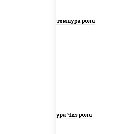
Бекон темпура ролл
рис, нори, сыр сливочный, сухари
панировочные
Темпура Чиз ролл