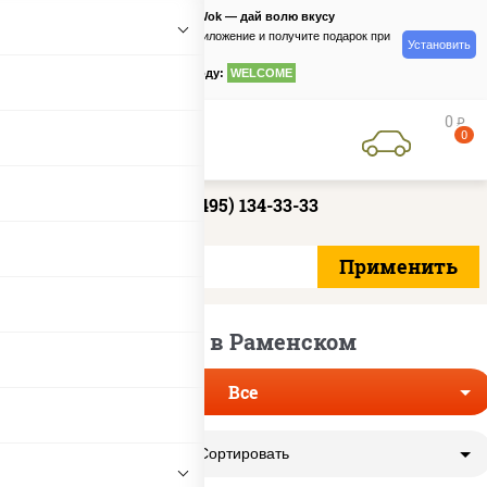
PizzaSushiWok — дай волю вкусу
Скачайте приложение и получите подарок при
Установить
заказе
по промокоду:
WELCOME
0
руб
0
+7 (495) 134-33-33
Роллы в Раменском
Все
Сортировать