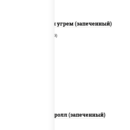
С креветкой и угрем (запеченный)
рис, нори, огурцы свежие, помидоры,
куриная грудка с паприкой, соус "шеф"
(майонез соус соевый зелень чеснок)
Тори Маки ролл (запеченный)