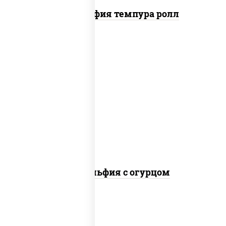
Филадельфия темпура ролл
рис, нори, сыр сливочный, огурцы
свежие, лосось слабосоленый
Филадельфия с огурцом