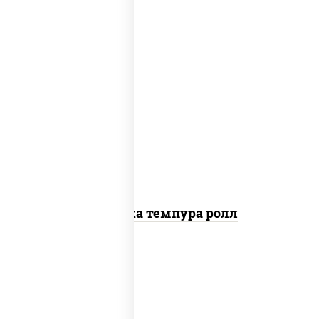
рис, нори, креветки, сыр сливочный,
салат "айсберг", сухари панировочные
Креветка темпура ролл
рис, нори, сыр сливочный, огурцы