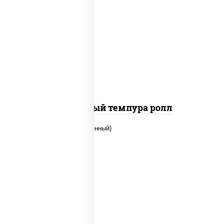
рис, нори, лосось слабосоленый, огурцы
свежие, сыр сливочный, сухари
панировочные
Сливочный темпура ролл
рис, нори, огурцы свежие, креветки,
угорь копченый, икра "масаго", соус
"хот" (майонез кетчуп табаско чеснок
масаго)