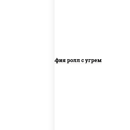
рис, нори, сыр сливочный, угорь
копченый, соус "унаги", кунжут
Филадельфия ролл с угрем
рис, нори, икра "масаго", майонез, краб
снежный, огурцы свежие, авокадо,
сухари панировочные