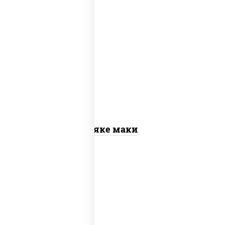
рис, нори, лосось слабосоленый
Сяке маки
рис, нори, сыр сливочный, огурцы
свежие, омлет, лосось слабосоленый