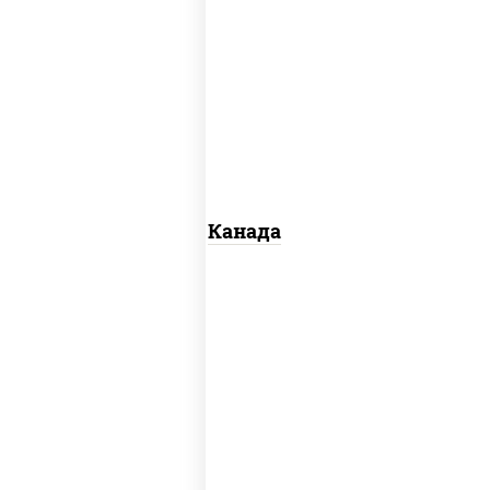
соус "унаги", рис, нори, сыр сливочный,
огурцы свежие, лосось слабосоленый,
угорь копченый, кунжут
Канада
рис, нори, майонез, авокадо, огурцы
свежие, лосось слабосоленый, икра
"масаго"