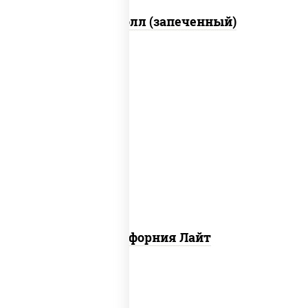
Митто ролл (запеченный)
рис, нори, майонез, краб снежный,
огурцы свежие, икра "масаго"
Калифорния Лайт