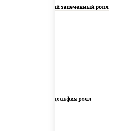
Кунсей фурай запеченный ролл
new
рис, нори, сыр сливочный, авокадо,
лосось слабосоленый
Филадельфия ролл