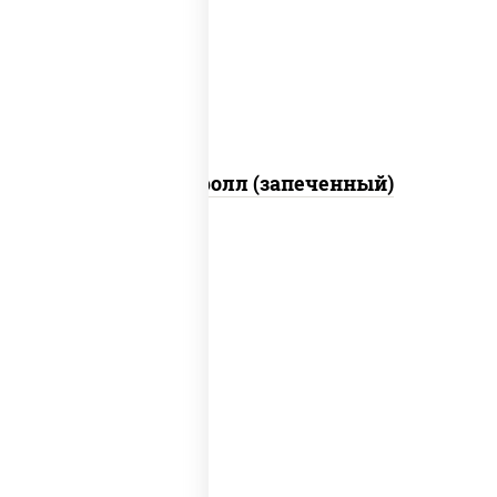
свежие, икра "масаго", соус "яки"
(майонез чеснок масаго лосось
слабосолёный), соус "унаги"
Сальмон ролл (запеченный)
рис, нори, сыр сливочный, бекон, куриная
грудка с паприкой, сыр "пармезан", соус
"цезарь" (масло растительное
загустители сахар яйца чеснок специи
перец черный консерванты)