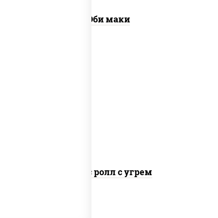
Эби маки
рис, нори, соус "спайс" (майонез соус
чили соус шрирача), угорь копченый
Спайс ролл с угрем