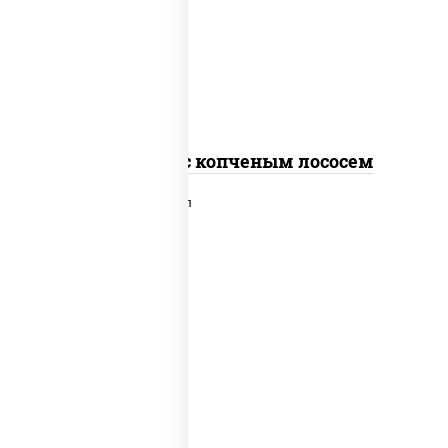
рис, нори, соус "спайс" (майонез соус
чили соус шрирача), лосось копченый
Спайс ролл с копченым лососем
рис, нори, сыр сливочный, лосось
слабосоленый, икра "масаго", сухари
панировочные