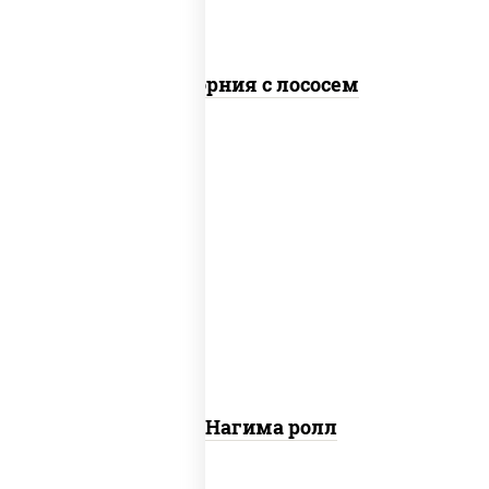
Калифорния с лососем
рис, нори, сыр сливочный, огурцы
свежие, лосось слабосоленый
Сяке Нагима ролл