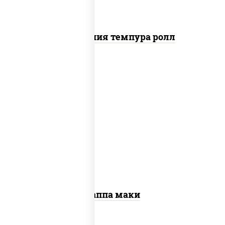
Калифорния темпура ролл
пост
рис, нори, огурцы свежие, кунжут
Каппа маки