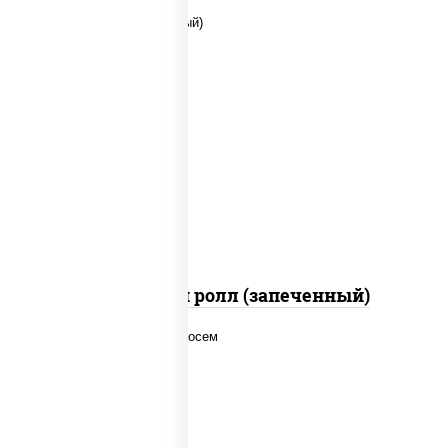
рис, нори, сыр сливочный, помидоры,
куриная грудка с паприкой, соус "спайс"
(майонез соус чили соус шрирача)
Чили чикен ролл (запеченный)