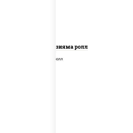
"вулкан" (креветки отварные; краб
снежный; майонез; чеснок; икра масаго)
Фудзияма ролл
new
рис, нори, лосось копченый, сыр
сливочный, огурцы свежие, соус "вулкан"
(креветки отварные; краб снежный;
майонез; чеснок; икра масаго), кунжут