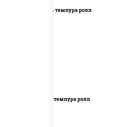
Цезарь темпура ролл
рис, нори, тунец, омлет, соус "спайс"
(майонез соус чили соус шрирача), сухари
панировочные
Тунец темпура ролл