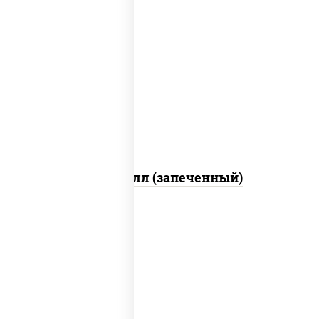
рис, нори, сыр сливочный, салат
"айсберг", куриная грудка с паприкой,
лук фри, сыр "пармезан", соус "цезарь"
(масло растительное загустители
сахар яйца чеснок специи перец черный
консерванты)
Хотто ролл (запеченный)
рис, нори, огурцы свежие, краб снежный,
икра "масаго", соус "хот" (майонез
кетчуп табаско чеснок масаго)