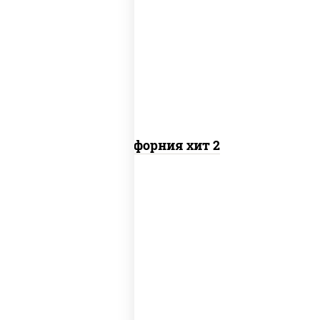
рис, нори, майонез, авокадо, краб
снежный, икра "масаго"
Калифорния хит 2
рис, нори, бекон, соус "техасский
барбекю", сыр сливочный, огурцы
свежие, сухари панировочные