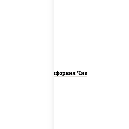
рис, нори, сыр сливочный, икра "масаго"
Калифорния Чиз
соус "цезарь" (масло растительное
загустители сахар яйца чеснок специи
перец черный консерванты), сыр
"пармезан", рис, нори, куриная грудка с