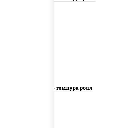
рис, нори, тунец, сыр сливочный, огурцы
свежие, соус "спайс" (майонез соус чили
соус шрирача), сухари панировочные
Бонито темпура ролл
рис, нори, сыр сливочный, огурцы