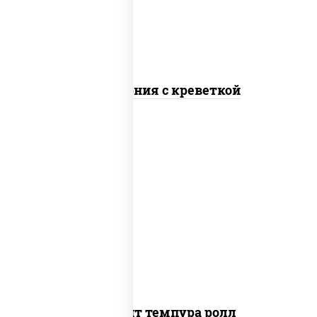
Калифорния с креветкой
рис, нори, угорь копченый, икра
"масаго", сыр сливочный, огурцы свежие,
сухари панировочные
Динамит темпура ролл