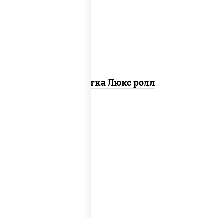
креветки, рис, нори, майонез, икра
"масаго", кляр, сухари панировочные,
кунжут
Креветка Люкс ролл
соус "цезарь" (масло растительное
загустители сахар яйца чеснок специи
перец черный консерванты), сыр
"пармезан", рис, нори, салат "айсберг",
помидоры, куриная грудка с паприкой,
сухари панировочные