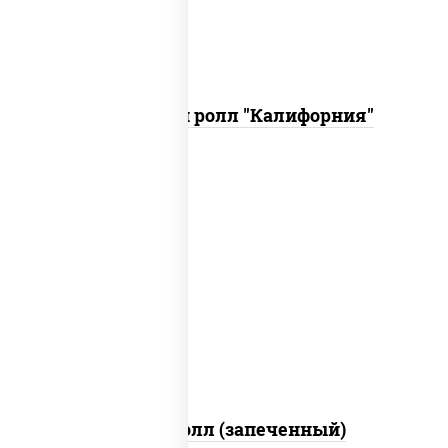
Запеченный ролл "Калифорния"
рис, нори, сыр сливочный, огурцы
свежие, куриная грудка с паприкой,
бекон, соус "унаги", кунжут
Бостон ролл (запеченный)