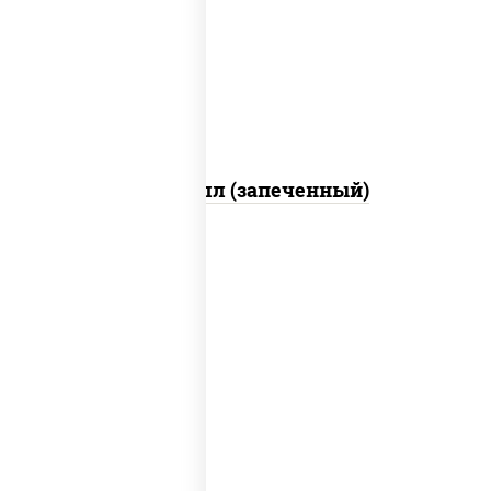
свежие, креветки, лосось слабосоленый,
соус "унаги", соус "спайс" (майонез соус
чили соус шрирача), икра "масаго"
Ойси ролл (запеченный)
рис, нори, креветки