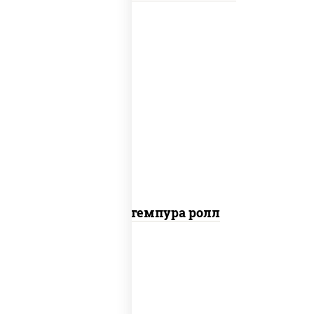
нори, краб снежный, сыр сливочный,
икра "масаго", омлет, угорь копченый,
сухари панировочные, соус "унаги"
Кани темпура ролл