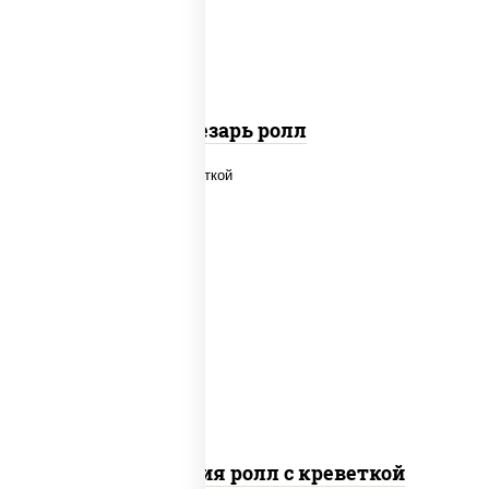
паприкой, салат "айсберг", кунжут
Цезарь ролл
рис, нори, огурцы свежие, салат
"айсберг", сыр сливочный, креветки,
соус "унаги"
Филадельфия ролл с креветкой