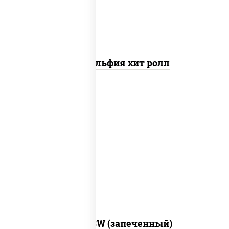
Филадельфия хит ролл
рис, нори, сыр сливочный, краб снежный,
соус "яки" (майонез чеснок масаго
лосось слабосолёный), соус "унаги"
Город PSW (запеченный)