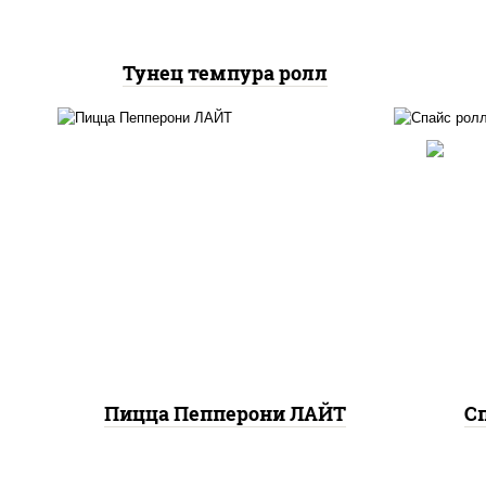
Тунец темпура ролл
пицца соус (томаты
базилик орегано чеснок),
ри
моцарелла для пиццы,
(м
колбаса "пепперони",
шри
шампиньоны св
Пицца Пепперони ЛАЙТ
Сп