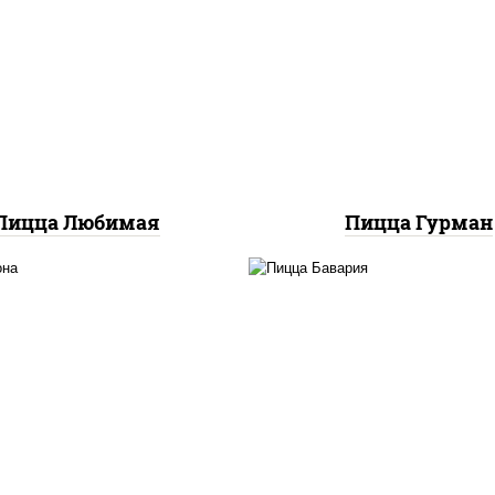
с "шеф" (майонез соус
базилик орегано чесн
евый зелень чеснок),
моцарелла для пиццы,
оцарелла для пиццы,
красный, колбаса
шампиньоны св, лук
"пепперони", пере
красный, ветчина
болгарский, соус
"техасский барбек
Пицца Любимая
Пицца Гурман
с "шеф" (майонез соус
соус "горчичный" (май
евый зелень чеснок),
горчица), моцарелла
оцарелла для пиццы,
пиццы, колбаса
олбаса "пепперони",
"пепперони", ветчи
пиньоны св, помидоры
помидоры