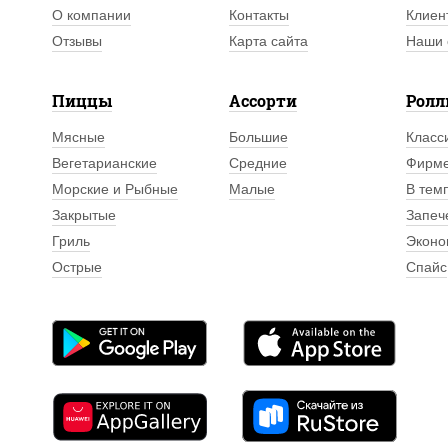
О компании
Контакты
Клиен
Отзывы
Карта сайта
Наши 
Пиццы
Ассорти
Рол
Мясные
Большие
Класс
Вегетарианские
Средние
Фирм
Морские и Рыбные
Малые
В тем
Закрытые
Запеч
Гриль
Эконо
Острые
Спайс