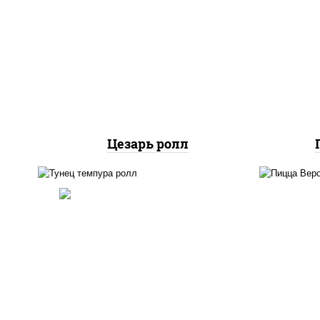
растительное
соу
загустители сахар яйца
со
чеснок специи перец
м
черный консерванты), сыр
"пармезан", рис, нори,
куриная грудка с паприкой,
салат "айсберг", кунжут
Цезарь ролл
соу
рис, нори, тунец, омлет,
со
соус "спайс" (майонез соус
м
чили соус шрирача), сухари
к
панировочные
шам