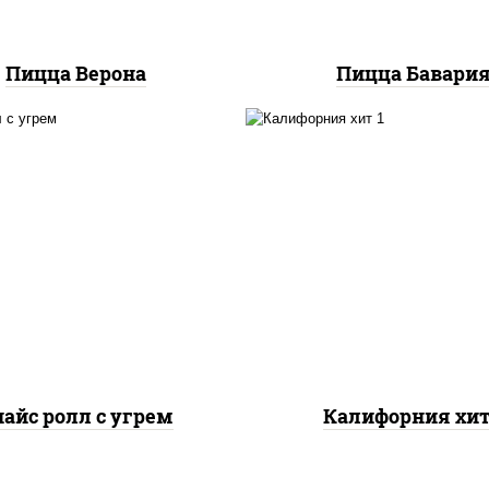
Пицца Верона
Пицца Бавари
с, нори, соус "спайс"
рис, нори, майонез, о
айонез соус чили соус
свежие, краб снежн
рача), угорь копченый
кунжут
айс ролл с угрем
Калифорния хит