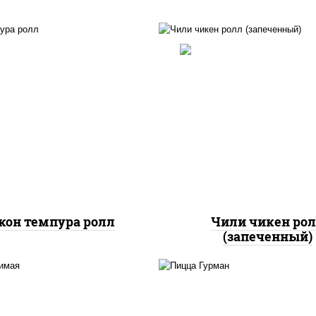
рис, нори, сыр сливоч
ис, нори, бекон, соус
помидоры, куриная гру
хасский барбекю", сыр
паприкой, соус "спа
очный, огурцы свежие,
(майонез соус чили с
ухари панировочные
шрирача)
кон темпура ролл
Чили чикен ро
(запеченный)
пицца соус (тома