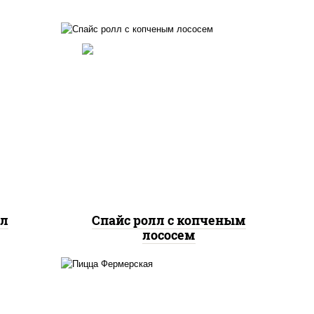
ный,
дка с
рис, нори, соус "спайс"
йс"
(майонез соус чили соус
оус
шрирача), лосось копченый
лл
Спайс ролл с копченым
лососем
ты