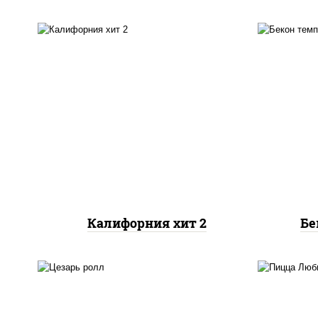
р
рис, нори, майонез, авокадо,
"те
краб снежный, икра
слив
"масаго"
с
Калифорния хит 2
Бе
соус "цезарь" (масло