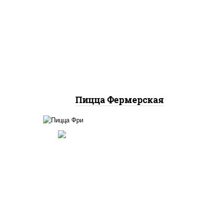
ок),
соус "техасский барбекю",
 лук
моцарелла для пиццы, лук
красный, колбаса "салями",
ц
ветчина, огурцы
маринованные
ю"
Пицца Фермерская
онез
соус "шеф" (майонез соус
 для
соевый зелень чеснок),
шампиньоны св, моцарелла
на,
для пиццы, картофель фри