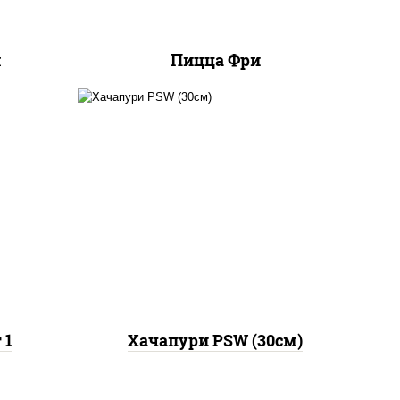
я
Пицца Фри
гурцы
моцарелла для пиццы,
ый,
брынза, сыр "чеддер", масло
сливочное
 1
Хачапури PSW (30см)