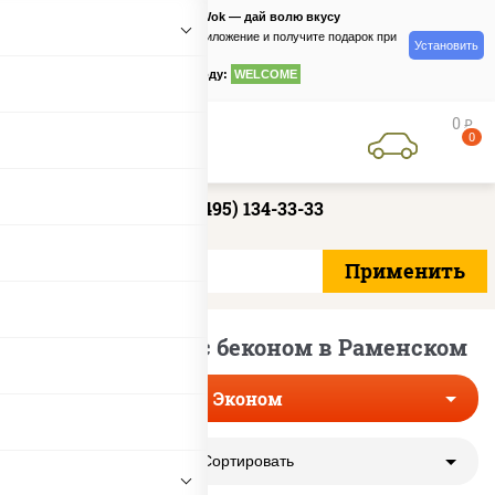
PizzaSushiWok — дай волю вкусу
Скачайте приложение и получите подарок при
Установить
заказе
по промокоду:
WELCOME
0
руб
0
+7 (495) 134-33-33
Эконом роллы с беконом в Раменском
Эконом
Сортировать