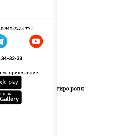
ромокоды тут
рис, нори, майонез, бекон, куриная
грудка с паприкой, помидоры,
огурцы свежие, лук фри
 134-33-33
ное приложение
Агиро ролл