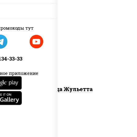
ромокоды тут
грибы шампиньоны, моцарелла для
пиццы
 134-33-33
ное приложение
Пицца Жульетта
грибы шампиньоны в сливочном соусе,