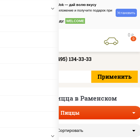
PizzaSushiWok — дай волю вкусу
Скачайте приложение и получите подарок при
Установить
заказе
по промокоду:
WELCOME
0
руб
0
+7 (495) 134-33-33
Грибная пицца в Раменском
Пиццы
Сортировать