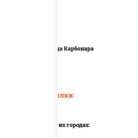
грибы шампиньоны, чеснок, моцарелла
для пиццы, бекон, сыр "пармезан"
Пицца Карбонара
Пицца грибная
Быстрые ссылки:
Доставка в других городах: