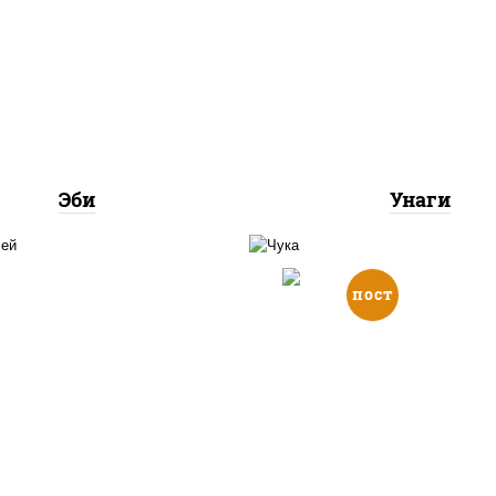
соус "унаги", рис, но
рис, креветки
угорь копченый, кун
Эби
Унаги
пост
 нори, лосось копченый,
с "спайс" (майонез соус
рис, нори, салат "чу
чили соус шрирача)