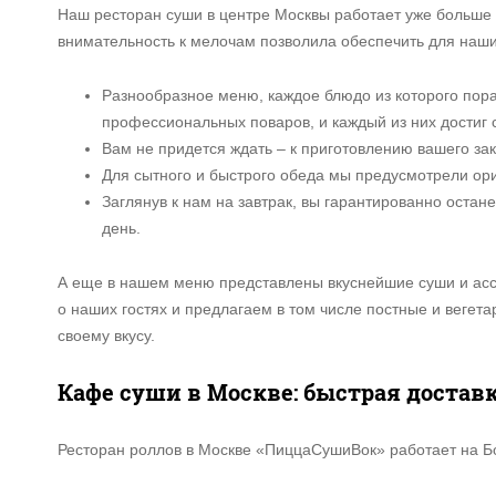
Наш ресторан суши в центре Москвы работает уже больше 1
внимательность к мелочам позволила обеспечить для наш
Разнообразное меню, каждое блюдо из которого пор
профессиональных поваров, и каждый из них достиг 
Вам не придется ждать – к приготовлению вашего за
Для сытного и быстрого обеда мы предусмотрели ор
Заглянув к нам на завтрак, вы гарантированно оста
день.
А еще в нашем меню представлены вкуснейшие суши и ассо
о наших гостях и предлагаем в том числе постные и вегета
своему вкусу.
Кафе суши в Москве: быстрая достав
Ресторан роллов в Москве «ПиццаСушиВок» работает на Бо