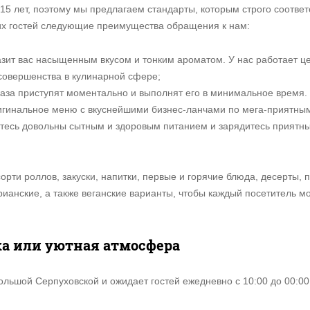
5 лет, поэтому мы предлагаем стандарты, которым строго соответ
их гостей следующие преимущества обращения к нам:
азит вас насыщенным вкусом и тонким ароматом. У нас работает ц
совершенства в кулинарной сфере;
каза приступят моментально и выполнят его в минимальное время.
игинальное меню с вкуснейшими бизнес-ланчами по мега-приятны
нетесь довольны сытным и здоровым питанием и зарядитесь приятн
рти роллов, закуски, напитки, первые и горячие блюда, десерты,
рианские, а также веганские варианты, чтобы каждый посетитель мо
ка или уютная атмосфера
льшой Серпуховской и ожидает гостей ежедневно с 10:00 до 00:00