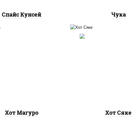
Спайс Кунсей
Чука
рис, нори, лосось
 нори, тунец, соус "хот"
слабосоленый, соус "
йонез кетчуп табаско
(майонез кетчуп таб
чеснок масаго)
чеснок масаго)
Хот Магуро
Хот Сяке