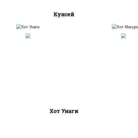
Кунсей
рис, нори, угорь копченый,
рис,
соус "хот" (майонез кетчуп
(ма
табаско чеснок масаго)
Хот Унаги