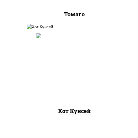
Томаго
рис, нори, лосось копченый,
хот"
соус "хот" (майонез кетчуп
аско
табаско чеснок масаго)
Хот Кунсей