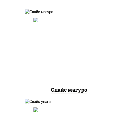
соус
рис, нори, тунец, соус
 чили
"спайс" (майонез соус чили
соус шрирача)
Спайс магуро