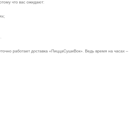
отому что вас ожидают:
ях;
.
суточно работает доставка «ПиццаСушиВок». Ведь время на часах –