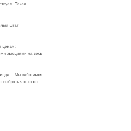
ствуем. Такая
елый штат
м ценам;
ыми эмоциями на весь
 пицца… Мы заботимся
г выбрать что-то по
.