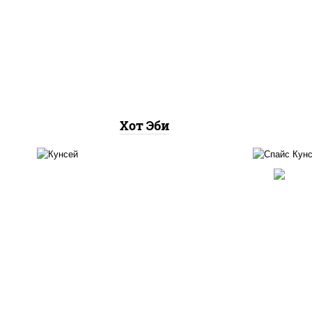
рис, нори, креветки, соус
"хот" (майонез кетчуп
табаско чеснок масаго)
Хот Эби
рис,
рис, лосось копченый
соу