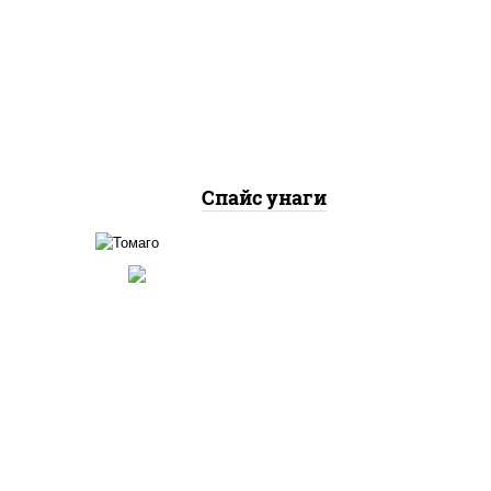
рис, нори, угорь копченый,
ри,
соус "спайс" (майонез соус
жут
чили соус шрирача)
Спайс унаги
соус "унаги", рис, нори,
ка"
омлет, кунжут