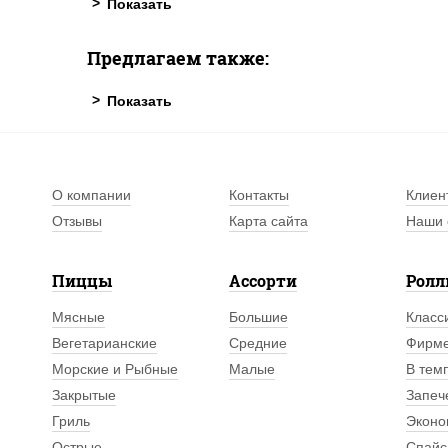
Предлагаем также:
О компании
Контакты
Клиен
Отзывы
Карта сайта
Наши 
Пиццы
Ассорти
Рол
Мясные
Большие
Класс
Вегетарианские
Средние
Фирм
Морские и Рыбные
Малые
В тем
Закрытые
Запеч
Гриль
Эконо
Острые
Спайс