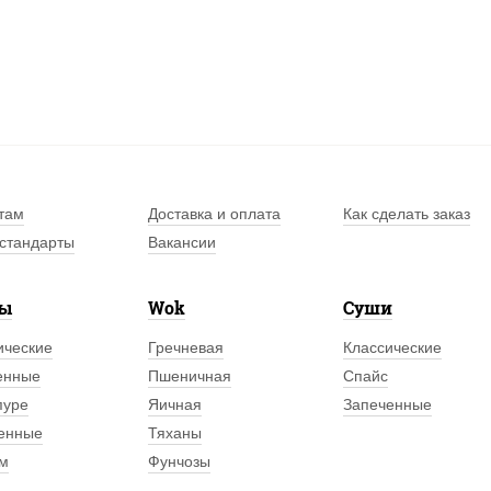
там
Доставка и оплата
Как сделать заказ
стандарты
Вакансии
лы
Wok
Суши
ические
Гречневая
Классические
енные
Пшеничная
Спайс
пуре
Яичная
Запеченные
енные
Тяханы
м
Фунчозы