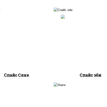
рис, нори, лосось
рис, нори, креветки, 
осоленый, соус "спайс"
"спайс" (майонез соус
айонез соус чили соус
соус шрирача)
шрирача)
Спайс Сяке
Спайс эби