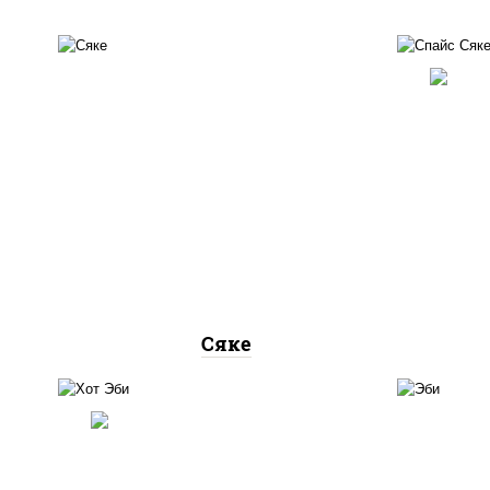
слаб
рис, лосось слабосоленый
(м
Сяке