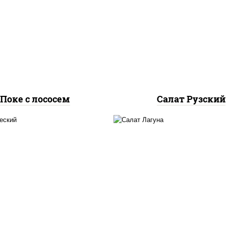
, лосось слабосоленый,
салат "айсберг", кур
урцы свежие, авокадо,
грудка с паприкой, ог
салат "чука", соус
свежие, помидоры, с
жутный, икра "масаго",
"шеф" (майонез соус с
кунжут, нори
зелень чеснок), лук 
Поке с лососем
Салат Рузский
гурцы свежие, перец
огурцы свежие, кр
олгарский, томаты
снежный, майонез, я
рри", брынза, маслины,
куриное, сыр "эммент
алатная заправка с
креветки, лук красн
базиликом
икра "масаго"