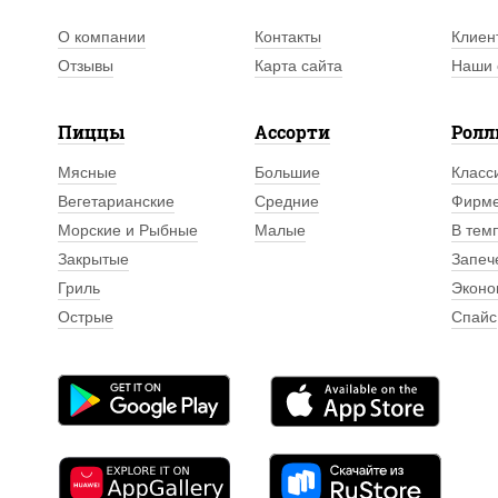
О компании
Контакты
Клиен
Отзывы
Карта сайта
Наши 
Пиццы
Ассорти
Рол
Мясные
Большие
Класс
Вегетарианские
Средние
Фирм
Морские и Рыбные
Малые
В тем
Закрытые
Запеч
Гриль
Эконо
Острые
Спайс