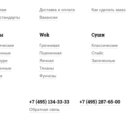
там
Доставка и оплата
Как сделать заказ
стандарты
Вакансии
лы
Wok
Суши
ические
Гречневая
Классические
енные
Пшеничная
Спайс
пуре
Яичная
Запеченные
енные
Тяханы
м
Фунчозы
+7 (495) 134-33-33
+7 (495) 287-65-00
Обратная связь