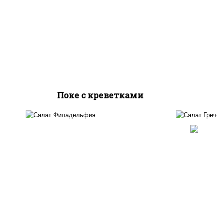
рис
рис, креветки, огурцы
ог
свежие, авокадо, салат
"чука", соус кунжутный,
кун
икра "масаго", кунжут, нори
Поке с креветками
о
рис, нори, огурцы свежие,
б
сыр сливочный, лосось
"че
слабосоленый, кунжут
с