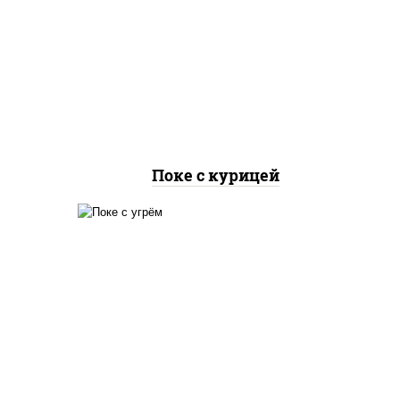
иная
рис, куриная грудка с
урцы
паприкой, огурцы свежие,
оус
авокадо, салат "чука", соус
оевый
кунжутный, икра "масаго",
фри
кунжут, нори
Поке с курицей
аб
рис, угорь копченый,
йцо
огурцы свежие, авокадо,
аль",
салат "чука", соус
ый,
кунжутный, икра "масаго",
соус "унаги", кунжут, нори