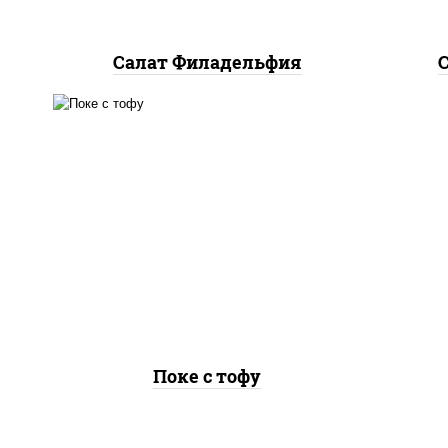
Салат Филадельфия
рис, творог соевый, огурцы
свежие, авокадо, салат
"чука", соус кунжутный,
икра "масаго", кунжут, нори
Поке с тофу