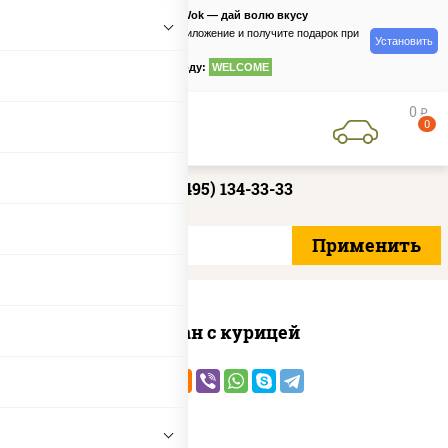
PizzaSushiWok — дай волю вкусу
Скачайте приложение и получите подарок при
Установить
заказе
по промокоду:
WELCOME
0
руб
0
+7 (495) 134-33-33
Тяхан с курицей