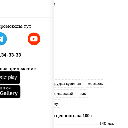
ромокоды тут
 134-33-33
ное приложение
масло растительное
грудка куриная
морковь
лук репчатый
перец болгарский
рис
соус "Чесночный"
кунжут
Пищевая ценность на 100 г
Энерг. ценность
140 ккал