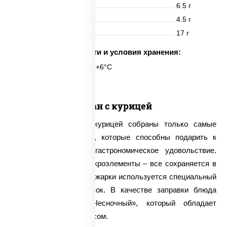
Белки
6.5 г
Жиры
4.5 г
Углеводы
17 г
Срок годности и условия хранения:
6 часов при t° от +2°C до +6°C
Тяхан с курицей
В составе тяхана с курицей собраны только самые
полезные ингредиенты, которые способны подарить к
тому же настоящее гастрономическое удовольствие.
Витамины, макро- и микроэлементы – все сохраняется в
овощах, ведь для их обжарки используется специальный
метод на сковороде вок. В качестве заправки блюда
применяется соус «Чесночный», который обладает
достаточно острым вкусом.