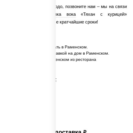
Чтобы заказать это блюдо, позвоните нам – мы на связи
круглосуточно.
Доставка вока
«Тяхан с курицей»
осуществляется в самые кратчайшие сроки!
✅ Тяхан с курицей заказать в Раменском.
✅ Тяхан с курицей с доставкой на дом в Раменском.
✅ Тяхан с курицей в Раменском из ресторана
ПиццаСушиВок.
Категории товара:
Платная доставка
руб