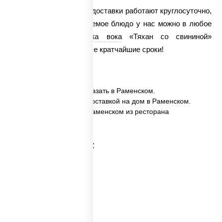
Наши повара и служба доставки работают круглосуточно,
поэтому заказать желаемое блюдо у нас можно в любое
время суток.
Доставка вока
«Тяхан со свининой»
осуществляется в самые кратчайшие сроки!
✅ Тяхан со свининой заказать в Раменском.
✅ Тяхан со свининой с доставкой на дом в Раменском.
✅ Тяхан со свининой в Раменском из ресторана
ПиццаСушиВок.
Категории товара: