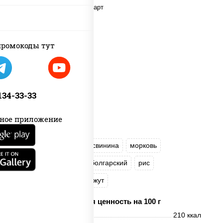
ромокоды тут
 134-33-33
ное приложение
масло растительное
свинина
морковь
лук репчатый
перец болгарский
рис
соус "Чесночный"
кунжут
Пищевая ценность на 100 г
Энерг. ценность
210 ккал