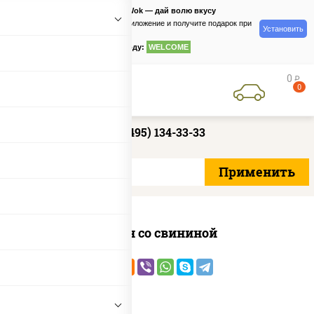
PizzaSushiWok — дай волю вкусу
Скачайте приложение и получите подарок при
Установить
заказе
по промокоду:
WELCOME
0
руб
0
+7 (495) 134-33-33
Тяхан со свининой