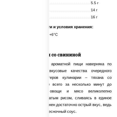
Белки
5.5 г
Жиры
14 г
Углеводы
16 г
Срок годности и условия хранения:
6 часов при t° от +2°C до +6°C
Тяхан со свининой
Поклонники сытной и ароматной пищи наверняка по
достоинству оценят вкусовые качества очередного
творения наших мастеров кулинарии – тяхана со
свининой. Обжаренные всего за несколько минут до
хрустящей корочки овощи и мясо великолепно
сочетаются с рассыпчатым рисом, сливаясь в единое
целое. Блюду свойственен достаточно острый вкус, ведь
в его составе имеется чесночный соус.