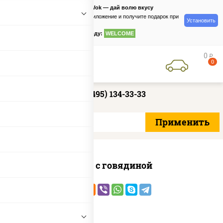
PizzaSushiWok — дай волю вкусу
Скачайте приложение и получите подарок при
Установить
заказе
по промокоду:
WELCOME
0
руб
0
+7 (495) 134-33-33
Удон с говядиной