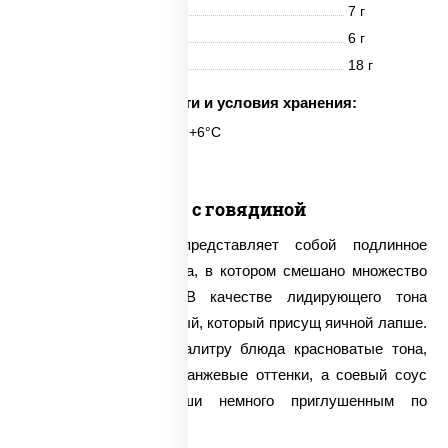
Белки
7 г
Жиры
6 г
Углеводы
18 г
Срок годности и условия хранения:
6 часов при t° от +2°C до +6°C
Удон с говядиной
Удон с говядиной представляет собой подлинное
произведение искусства, в котором смешано множество
оттенков и вкусов. В качестве лидирующего тона
выступает нежно-желтый, который присущ яичной лапше.
Помидоры вносят в палитру блюда красноватые тона,
болгарский перец – оранжевые оттенки, а соевый соус
делает оттенок лапши немного приглушенным по
интенсивности.