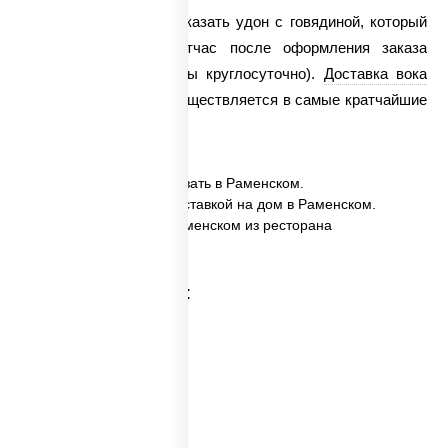
У нас всегда можно заказать удон с говядиной, который
будет приготовлен тотчас после оформления заказа
(берем в работу заказы круглосуточно).
Доставка вока
«Удон с говядиной» осуществляется в самые кратчайшие
сроки!
✅ Удон с говядиной заказать в Раменском.
✅ Удон с говядиной с доставкой на дом в Раменском.
✅ Удон с говядиной в Раменском из ресторана
ПиццаСушиВок.
Категории товара: