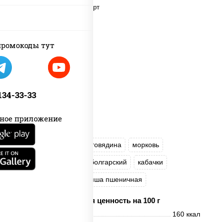
ромокоды тут
 134-33-33
ное приложение
масло растительное
говядина
морковь
лук репчатый
перец болгарский
кабачки
соус "Чесночный"
лапша пшеничная
Пищевая ценность на 100 г
Энерг. ценность
160 ккал