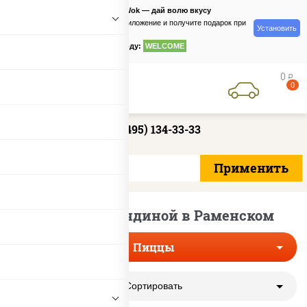
PizzaSushiWok — дай волю вкусу
Скачайте приложение и получите подарок при
Установить
заказе
по промокоду:
WELCOME
0
руб
0
+7 (495) 134-33-33
Пиццы с говядиной в Раменском
Пиццы
Сортировать