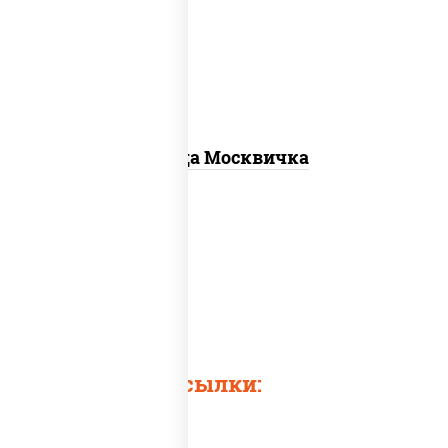
св, помидоры, перец болгарский,
говядина, грудка куриная, бекон
Пицца Москвичка
Быстрые ссылки: