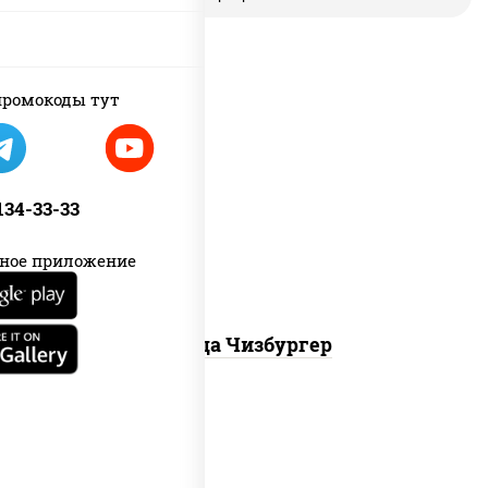
ромокоды тут
соус "гриль", моцарелла для пиццы,
огурцы маринованные, свинина,
 134-33-33
грудка куриная, бекон
ное приложение
Пицца Чизбургер
соус "техасский барбекю",