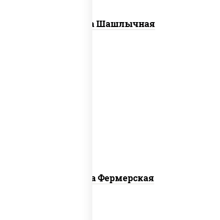
Пицца Шашлычная
соус "техасский барбекю",
моцарелла для пиццы, лук красный,
колбаса "салями", ветчина, огурцы
маринованные
Пицца Фермерская