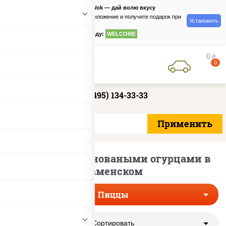
PizzaSushiWok — дай волю вкусу
Скачайте приложение и получите подарок при
Установить
заказе
по промокоду:
WELCOME
0
руб
0
+7 (495) 134-33-33
Пиццы с мариноваными огурцами в
Раменском
Пиццы
Сортировать