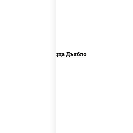
моцарелла для пиццы, лук красный,
колбаса "салями", ветчина, перец
"халапеньо", помидоры, огурцы
маринованные
Пицца Дьябло
пицца соус (томаты базилик
орегано чеснок), моцарелла для
пиццы, лук красный, огурцы
маринованные, грудка куриная