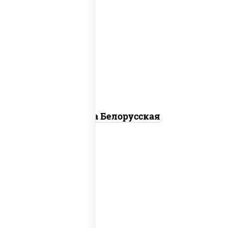
соус "горчичный" (майонез горчица),
моцарелла для пиццы, лук красный,
колбаса "салями", бекон, огурцы
маринованные, дольки картофеля,
соус "техасский барбекю"
Пицца Белорусская
соус "томатно - горчичный", лук
красный, огурцы маринованные,
ветчина, бекон, моцарелла для
пиццы, помидоры, грудка куриная