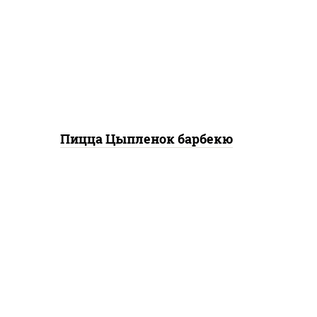
баз
соевый зелень чеснок),
моц
моцарелла для пиццы,
перец болгарский, грудка
куриная, соус "техасский
барбекю", лук фри
"
Пицца Цыпленок барбекю