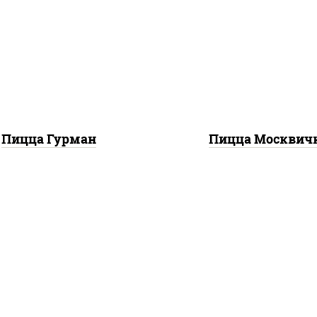
илик орегано чеснок),
горчичный", моцарелл
арелла для пиццы, лук
пиццы, шампиньоны 
красный, колбаса
помидоры, перец
"пепперони", перец
болгарский, говядин
болгарский, соус
грудка куриная, бек
техасский барбекю"
Пицца Гурман
Пицца Москвич