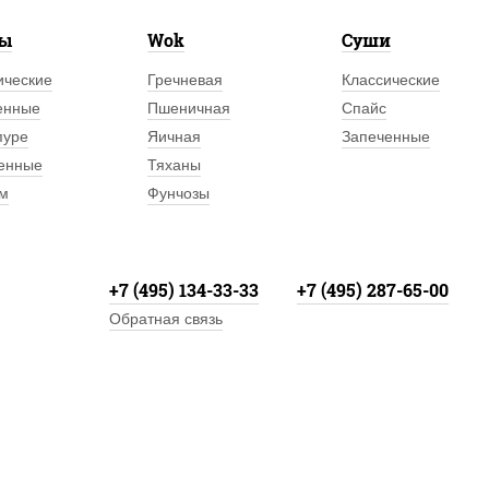
лы
Wok
Суши
ические
Гречневая
Классические
енные
Пшеничная
Спайс
пуре
Яичная
Запеченные
енные
Тяханы
м
Фунчозы
+7 (495) 134-33-33
+7 (495) 287-65-00
Обратная связь