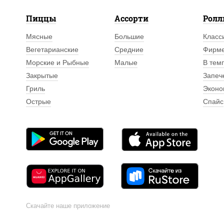
Пиццы
Ассорти
Рол
Мясные
Большие
Класс
Вегетарианские
Средние
Фирм
Морские и Рыбные
Малые
В тем
Закрытые
Запеч
Гриль
Эконо
Острые
Спайс
Скачайте наше приложение