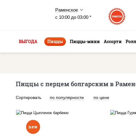
Раменское
с 10:00 до 03:00 *
ВЫГОДА
Пиццы
Пиццы-мини
Ассорти
Рол
Пиццы с перцем болгарским в Раме
Сортировать
по популярности
по цене
new
п
соус "шеф" (майонез соус