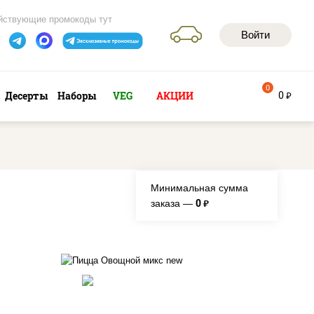
йствующие промокоды тут
Войти
0
0
Десерты
Наборы
VEG
АКЦИИ
руб
Минимальная сумма
0
заказа —
руб.
соус "шеф" (майонез соус
соевый зелень чеснок),
моцарелла для пиццы,