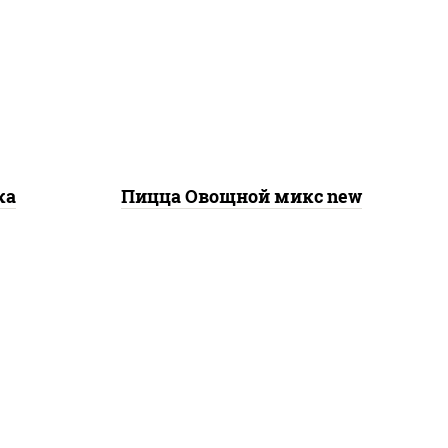
а для
шампиньоны св, помидоры,
св,
перец болгарский, лук
красный, соус "песто"
а,
(базилик, петрушка, рукола,
он
сыр "пекорино-романо",
кешью, подсолнечное
масло)
ка
Пицца Овощной микс new