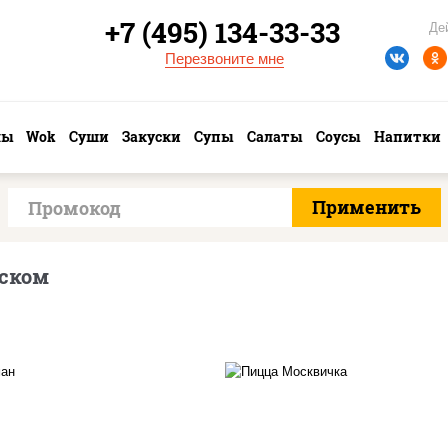
+7 (495) 134-33-33
Де
Перезвоните мне
лы
Wok
Суши
Закуски
Супы
Салаты
Соусы
Напитки
нском
ицца соус (томаты
соус "томатно -