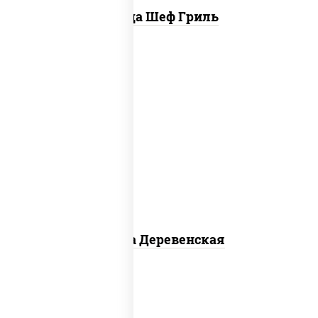
Пицца Шеф Гриль
пицца соус (томаты базилик
орегано чеснок), моцарелла для
пиццы, чеснок, лук красный,
шампиньоны св, свинина, бекон
Пицца Деревенская