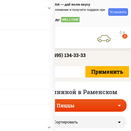
PizzaSushiWok — дай волю вкусу
Скачайте приложение и получите подарок при
Установить
заказе
по промокоду:
WELCOME
0
руб
0
+7 (495) 134-33-33
Пиццы со свининой в Раменском
Пиццы
Сортировать