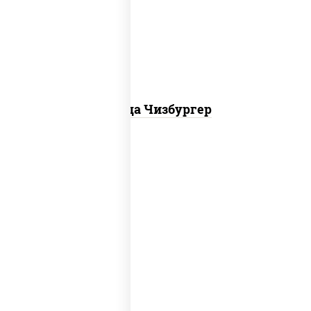
огурцы маринованные, свинина,
грудка куриная, бекон
Пицца Чизбургер
пицца соус (томаты базилик
орегано чеснок), моцарелла для
пиццы, колбаса "пепперони", бекон,
свинина, соус "гриль", лук фри