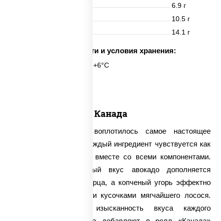
Белки
6.9 г
Жиры
10.5 г
Углеводы
14.1 г
Срок годности и условия хранения:
6 часов при t° от +2°C до +6°C
6 шт.
Канада
В роллах «Канада» воплотилось самое настоящее
царство вкуса, в них каждый ингредиент чувствуется как
по отдельности, так и вместе со всеми компонентами.
Сочный и сладковатый вкус авокадо дополняется
ароматной зеленью огурца, а копченый угорь эффектно
гармонирует с жирными кусочками мягчайшего лосося.
Чтобы подчеркнуть изысканность вкуса каждого
продукта, наши повара добавляют в ролл «Канада»