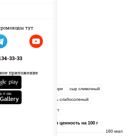
ромокоды тут
 134-33-33
ное приложение
соус "Унаги"
рис
нори
сыр сливочный
огурцы свежие
лосось слабосоленый
угорь копченый
кунжут
Пищевая ценность на 100 г
Энерг. ценность
180 ккал