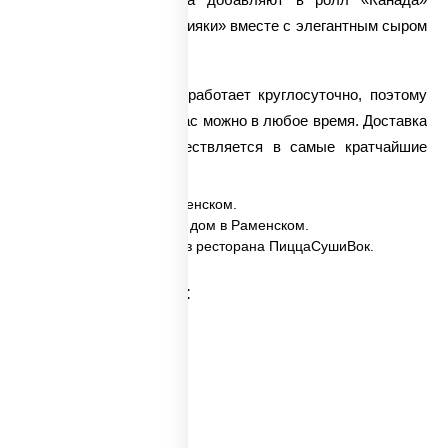
специальный соус «Терияки» вместе с элегантным сыром
«Филадельфия».
Наша служба заказов работает круглосуточно, поэтому
заказать это блюдо у нас можно в любое время. Доставка
ролла «Канада» осуществляется в самые кратчайшие
сроки.
✅ Канада заказать в Раменском.
✅ Канада с доставкой на дом в Раменском.
✅ Канада в Раменском из ресторана ПиццаСушиВок.
Категории товара: