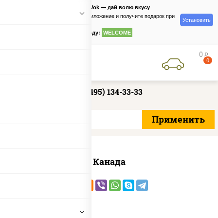
PizzaSushiWok — дай волю вкусу
Скачайте приложение и получите подарок при
Установить
заказе
по промокоду:
WELCOME
0
руб
0
+7 (495) 134-33-33
Канада