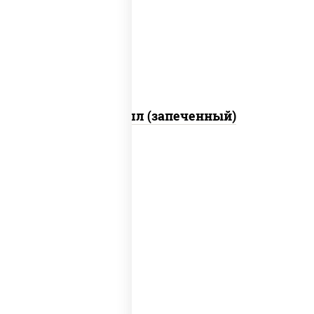
слабосоленый, соус "унаги", соус
"спайс" (майонез соус чили соус
шрирача), икра "масаго"
Ойси ролл (запеченный)
рис, нори, майонез, огурцы свежие,
краб снежный, кунжут