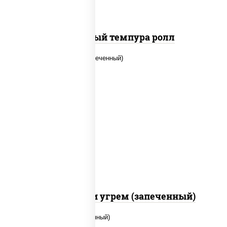
Сливочный темпура ролл
рис, нори, огурцы свежие, креветки,
угорь копченый, икра "масаго", соус
"хот" (майонез кетчуп табаско
чеснок масаго)
С креветкой и угрем (запеченный)