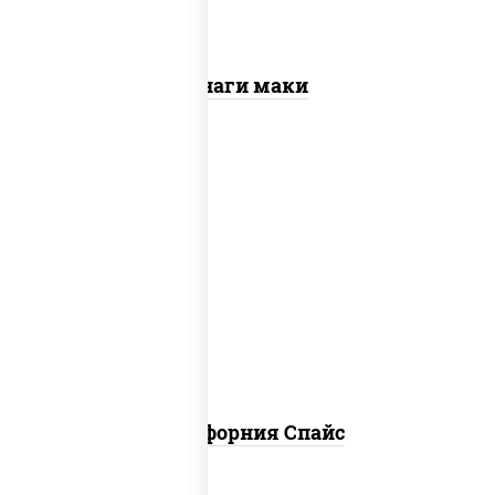
Унаги маки
рис, нори, соус "спайс" (майонез соус
чили соус шрирача), краб снежный,
огурцы свежие, икра "масаго"
Калифорния Спайс