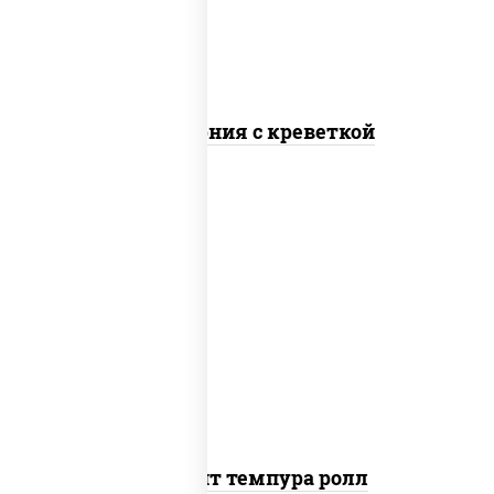
Калифорния с креветкой
рис, нори, угорь копченый, икра
"масаго", сыр сливочный, огурцы
свежие, сухари панировочные
Динамит темпура ролл