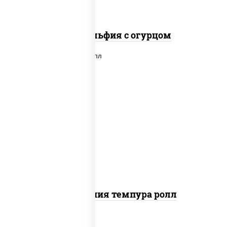
Филадельфия с огурцом
рис, нори, икра "масаго", майонез,
краб снежный, огурцы свежие,
авокадо, сухари панировочные
Калифорния темпура ролл