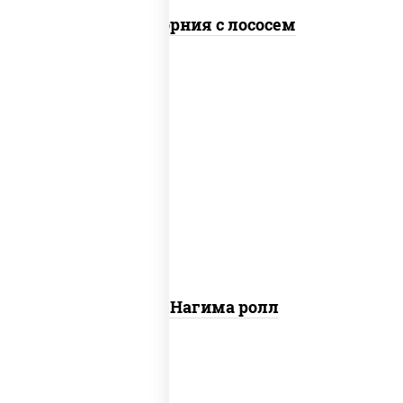
Калифорния с лососем
рис, нори, сыр сливочный, огурцы
свежие, лосось слабосоленый
Сяке Нагима ролл