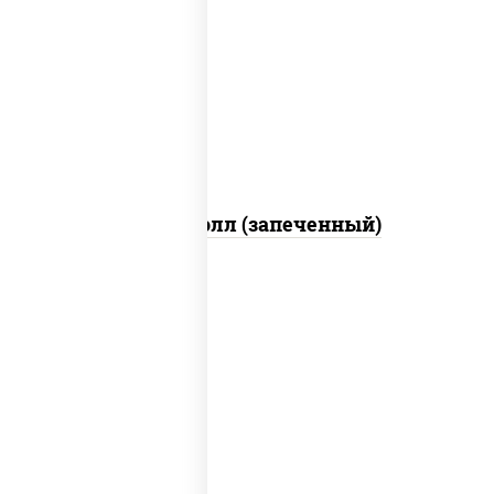
рис, нори, сыр сливочный, огурцы
свежие, куриная грудка с паприкой,
бекон, соус "унаги", кунжут
Бостон ролл (запеченный)
рис, нори, сыр сливочный, огурцы
свежие, лосось слабосоленый