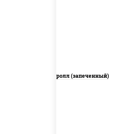
рис, нори, огурцы свежие, помидоры,
куриная грудка с паприкой, соус
"шеф" (майонез соус соевый зелень
чеснок)
Тори Маки ролл (запеченный)
рис, нори, майонез, огурцы свежие,
авокадо, креветки, икра "масаго"