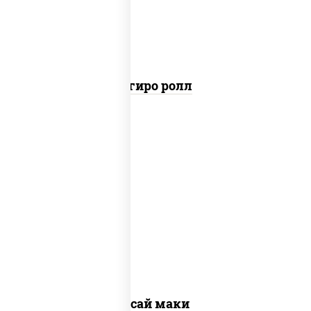
Агиро ролл
пост
рис, нори, огурцы свежие, помидоры,
перец болгарский, салат "айсберг",
кунжут
Ясай маки