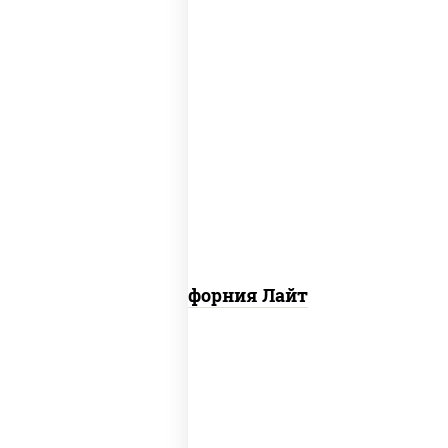
рис, нори, майонез, краб снежный,
огурцы свежие, икра "масаго"
Калифорния Лайт
соус "унаги", рис, нори, сыр