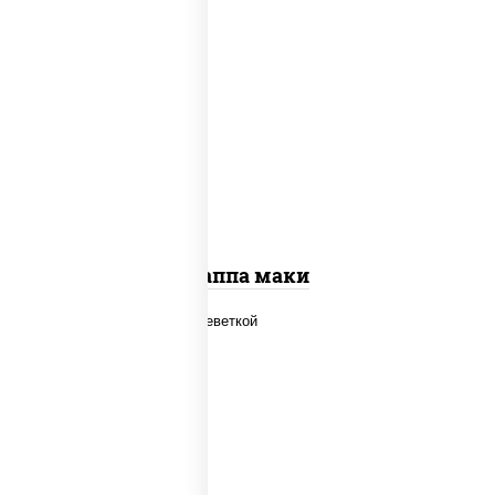
пост
рис, нори, огурцы свежие, кунжут
Каппа маки
рис, нори, огурцы свежие, салат
"айсберг", сыр сливочный, креветки,
соус "унаги"