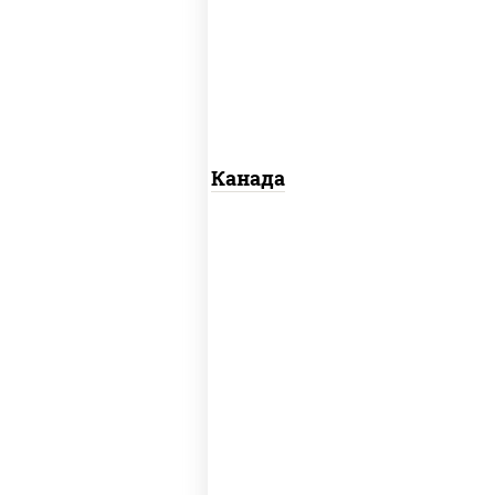
сливочный, огурцы свежие, лосось
слабосоленый, угорь копченый,
кунжут
Канада
рис, нори, майонез, авокадо, огурцы
свежие, лосось слабосоленый, икра
"масаго"