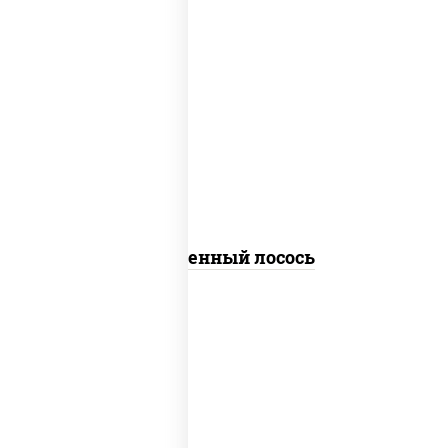
рис, нори, огурцы свежие, омлет,
лосось слабосоленый, соус "хот"
(майонез кетчуп табаско чеснок
масаго)
Запеченный лосось
рис, нори, майонез, бекон, куриная
грудка с паприкой, помидоры,
огурцы свежие, лук фри