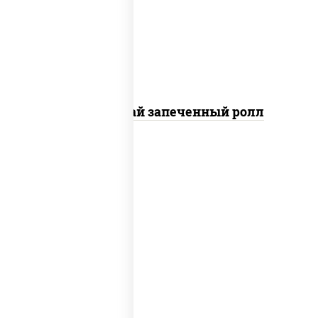
"вулкан" (креветки отварные; краб
снежный; майонез; чеснок; икра
масаго), кунжут
Кунсей фурай запеченный ролл
рис, нори, бекон, соус "техасский
барбекю", сыр сливочный, огурцы
свежие, сухари панировочные