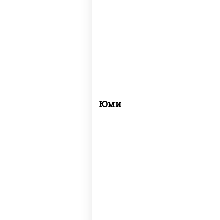
рис, нори, креветки, огурцы свежие,
сыр сливочный, лосось
слабосоленый, соус "унаги", кунжут
Юми
соус "унаги", рис, нори, огурцы
свежие, угорь копченый, кунжут