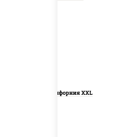
рис, нори, сыр сливочный, лосось
слабосоленый, огурцы свежие, икра
"масаго"
Калифорния XXL