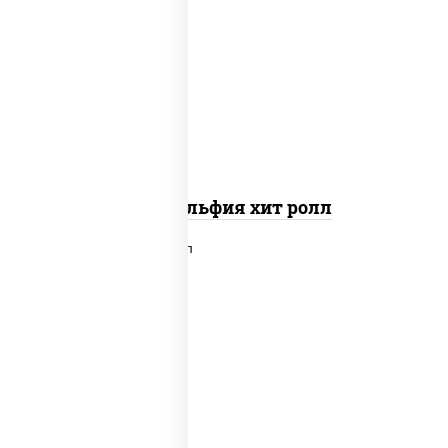
рис, нори, сыр сливочный, огурцы
свежие, омлет, лосось
слабосоленый
Филадельфия хит ролл
рис, нори, лосось слабосоленый,
огурцы свежие, сыр сливочный,
сухари панировочные