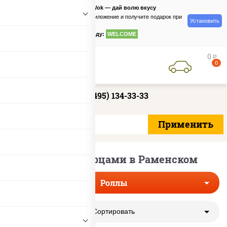
PizzaSushiWok — дай волю вкусу
Скачайте приложение и получите подарок при
Установить
заказе
по промокоду:
WELCOME
0
руб
0
+7 (495) 134-33-33
Роллы с огурцами в Раменском
Роллы
Сортировать