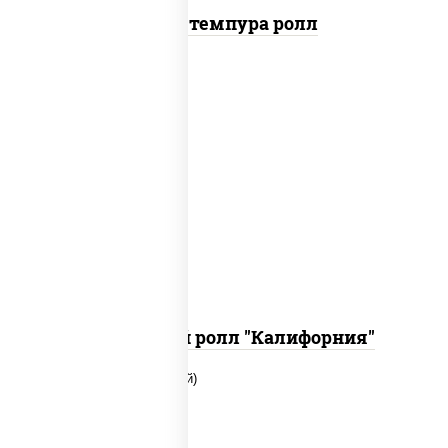
Бекон темпура ролл
рис, нори, огурцы свежие, краб
снежный, икра "масаго", соус "хот"
(майонез кетчуп табаско чеснок
масаго)
Запеченный ролл "Калифорния"