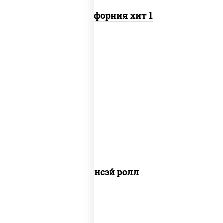
Калифорния хит 1
рис, нори, соус "спайс" (майонез соус
чили соус шрирача), креветки,
огурцы свежие, сухари
панировочные, кляр, икра "масаго"
Сэнсэй ролл