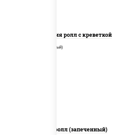
Филадельфия ролл с креветкой
рис, нори, сыр сливочный, огурцы
свежие, икра "масаго", соус "яки"
(майонез чеснок масаго лосось
слабосолёный), соус "унаги"
Сальмон ролл (запеченный)