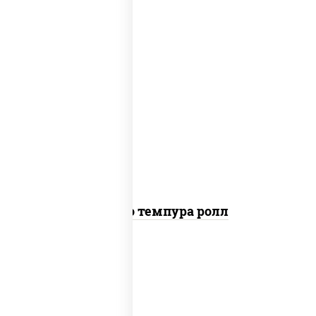
рис, нори, тунец, сыр сливочный,
огурцы свежие, соус "спайс" (майонез
соус чили соус шрирача), сухари
панировочные
Бонито темпура ролл
рис, нори, сыр сливочный, огурцы
свежие, креветки, лосось