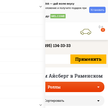
PizzaSushiWok — дай волю вкусу
Скачайте приложение и получите подарок при
Установить
заказе
по промокоду:
WELCOME
0
руб
0
+7 (495) 134-33-33
Роллы с салатом Айсберг в Раменском
Роллы
Сортировать