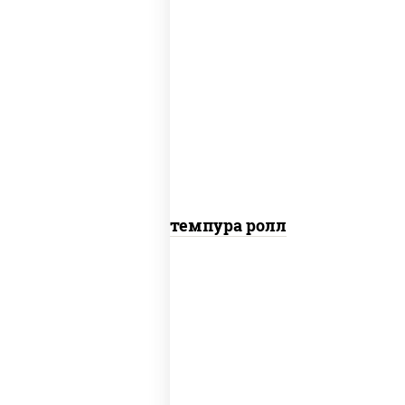
рис, нори, угорь копченый, краб
снежный, соус "спайс" (майонез соус
чили соус шрирача), салат "айсберг",
сухари панировочные
Угорь темпура ролл
соус "цезарь" (масло растительное
загустители сахар яйца чеснок
специи перец черный консерванты),
рис, нори, сыр "пармезан", лосось
слабосоленый, салат "айсберг",