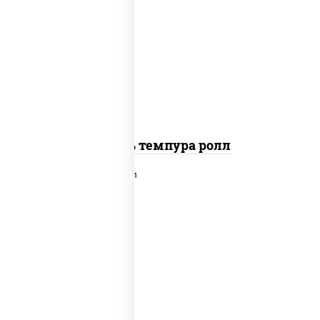
соус "цезарь" (масло растительное
загустители сахар яйца чеснок
специи перец черный консерванты),
сыр "пармезан", рис, нори, салат
"айсберг", помидоры, куриная грудка
с паприкой, сухари панировочные
Цезарь темпура ролл
рис, нори, сыр сливочный, салат
"айсберг", лосось слабосоленый,
соус "унаги"