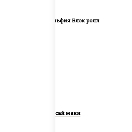
Филадельфия Блэк ролл
пост
рис, нори, огурцы свежие, помидоры,
перец болгарский, салат "айсберг",
кунжут
Ясай маки