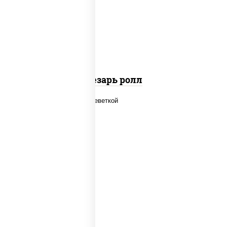
сыр "пармезан", рис, нори, куриная
грудка с паприкой, салат "айсберг",
кунжут
Цезарь ролл
рис, нори, огурцы свежие, салат
"айсберг", сыр сливочный, креветки,
соус "унаги"