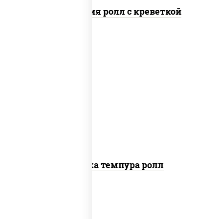
Филадельфия ролл с креветкой
рис, нори, креветки, сыр сливочный,
салат "айсберг", сухари
панировочные
Креветка темпура ролл