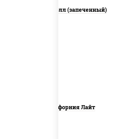
Митто ролл (запеченный)
рис, нори, майонез, краб снежный,
огурцы свежие, икра "масаго"
Калифорния Лайт