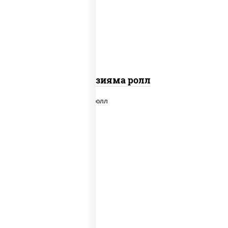
"вулкан" (креветки отварные; краб
снежный; майонез; чеснок; икра масаго)
Фудзияма ролл
new
рис, нори, лосось копченый, сыр
сливочный, огурцы свежие, соус "вулкан"
(креветки отварные; краб снежный;
майонез; чеснок; икра масаго), кунжут