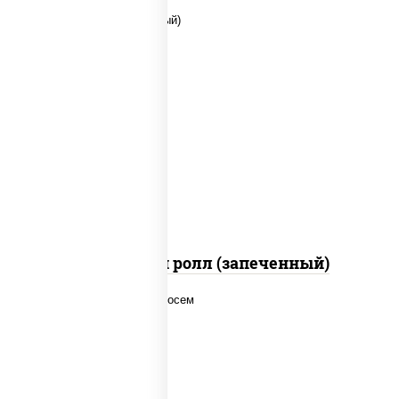
рис, нори, сыр сливочный, помидоры,
куриная грудка с паприкой, соус "спайс"
(майонез соус чили соус шрирача)
Чили чикен ролл (запеченный)