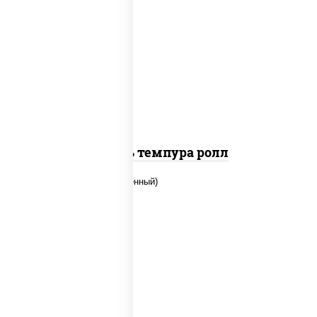
соус "цезарь" (масло растительное
загустители сахар яйца чеснок специи
перец черный консерванты), сыр
"пармезан", рис, нори, салат "айсберг",
помидоры, куриная грудка с паприкой,
сухари панировочные
Цезарь темпура ролл
рис, нори, огурцы свежие, креветки,
угорь копченый, икра "масаго", соус
"хот" (майонез кетчуп табаско чеснок
масаго)