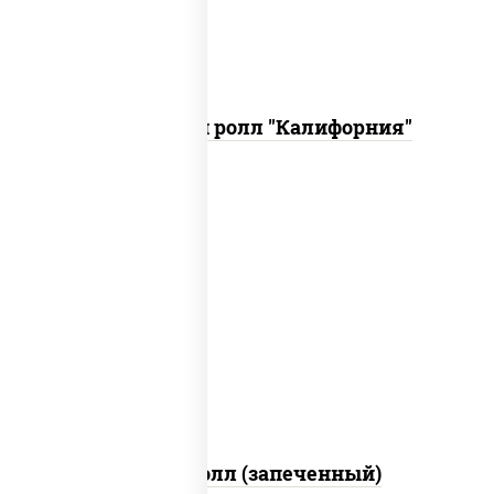
Запеченный ролл "Калифорния"
рис, нори, сыр сливочный, огурцы
свежие, куриная грудка с паприкой,
бекон, соус "унаги", кунжут
Бостон ролл (запеченный)