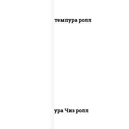
Бекон темпура ролл
рис, нори, сыр сливочный, сухари
панировочные
Темпура Чиз ролл