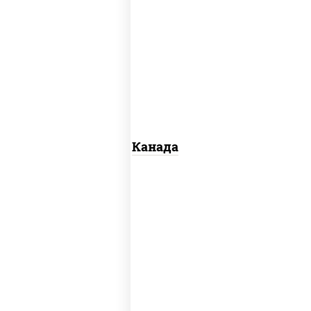
соус "унаги", рис, нори, сыр сливочный,
огурцы свежие, лосось слабосоленый,
угорь копченый, кунжут
Канада
рис, нори, сыр сливочный, огурцы
свежие, омлет, лосось слабосоленый