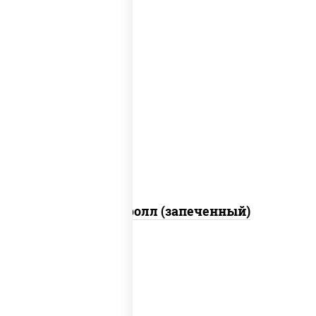
рис, нори, сыр сливочный, огурцы
свежие, икра "масаго", соус "яки"
(майонез чеснок масаго лосось
слабосолёный), соус "унаги"
Сальмон ролл (запеченный)
соус "цезарь" (масло растительное
загустители сахар яйца чеснок специи