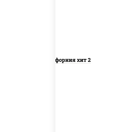
рис, нори, майонез, авокадо, краб
снежный, икра "масаго"
Калифорния хит 2
рис, нори, бекон, соус "техасский
барбекю", сыр сливочный, огурцы
свежие, сухари панировочные