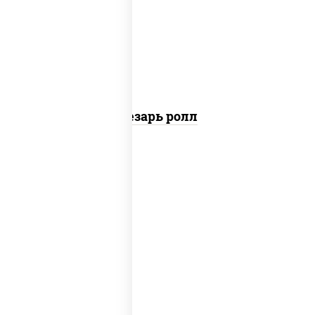
перец черный консерванты), сыр
"пармезан", рис, нори, куриная грудка с
паприкой, салат "айсберг", кунжут
Цезарь ролл
рис, нори, сыр сливочный, бекон, куриная
грудка с паприкой, сыр "пармезан", соус
"цезарь" (масло растительное
загустители сахар яйца чеснок специи
перец черный консерванты)