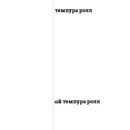
Тунец темпура ролл
рис, нори, лосось слабосоленый, огурцы
свежие, сыр сливочный, сухари
панировочные
Сливочный темпура ролл