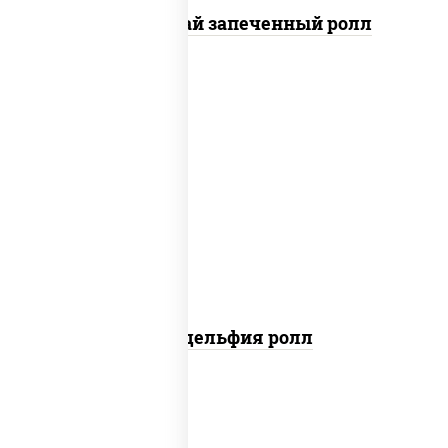
Кунсей фурай запеченный ролл
new
рис, нори, сыр сливочный, авокадо,
лосось слабосоленый
Филадельфия ролл