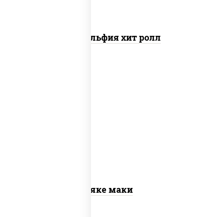
Филадельфия хит ролл
рис, нори, лосось слабосоленый
Сяке маки