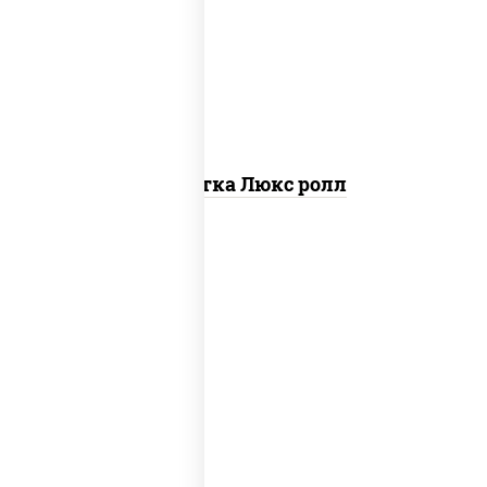
креветки, рис, нори, майонез, икра
"масаго", кляр, сухари панировочные,
кунжут
Креветка Люкс ролл
рис, нори, тунец, омлет, соус "спайс"
(майонез соус чили соус шрирача), сухари
панировочные