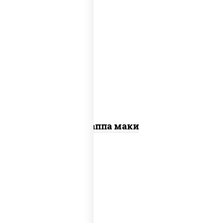
пост
рис, нори, огурцы свежие, кунжут
Каппа маки
рис, нори, креветки, сыр сливочный,
салат "айсберг", сухари панировочные