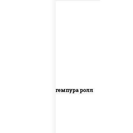
нори, краб снежный, сыр сливочный,
икра "масаго", омлет, угорь копченый,
сухари панировочные, соус "унаги"
Кани темпура ролл