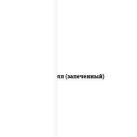
рис, нори, сыр сливочный, салат
"айсберг", куриная грудка с паприкой,
лук фри, сыр "пармезан", соус "цезарь"
(масло растительное загустители
сахар яйца чеснок специи перец черный
консерванты)
Хотто ролл (запеченный)
рис, нори, огурцы свежие, краб снежный,
икра "масаго", соус "хот" (майонез
кетчуп табаско чеснок масаго)