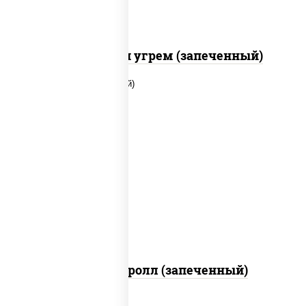
С креветкой и угрем (запеченный)
рис, нори, огурцы свежие, помидоры,
куриная грудка с паприкой, соус "шеф"
(майонез соус соевый зелень чеснок)
Тори Маки ролл (запеченный)