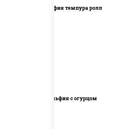
Филадельфия темпура ролл
рис, нори, сыр сливочный, огурцы
свежие, лосось слабосоленый
Филадельфия с огурцом