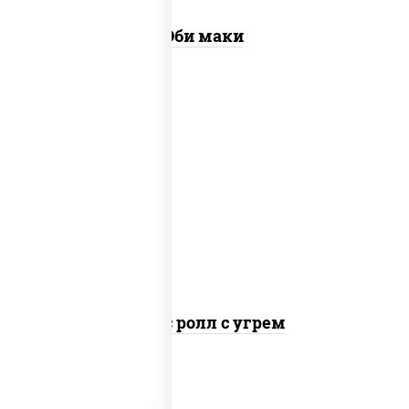
Эби маки
рис, нори, соус "спайс" (майонез соус
чили соус шрирача), угорь копченый
Спайс ролл с угрем