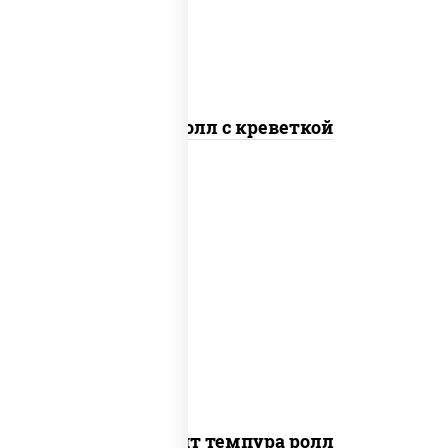
Спайс ролл с креветкой
рис, нори, угорь копченый, икра
"масаго", сыр сливочный, огурцы свежие,
сухари панировочные
Динамит темпура ролл