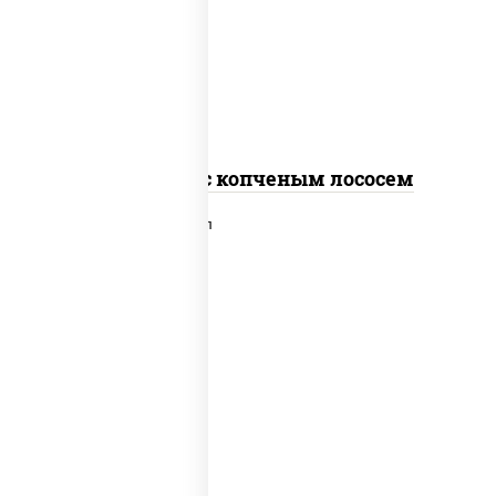
рис, нори, соус "спайс" (майонез соус
чили соус шрирача), лосось копченый
Спайс ролл с копченым лососем
рис, нори, сыр сливочный, лосось
слабосоленый, икра "масаго", сухари
панировочные