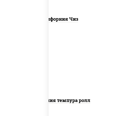
Калифорния Чиз
рис, нори, икра "масаго", майонез, краб
снежный, огурцы свежие, авокадо,
сухари панировочные
Калифорния темпура ролл