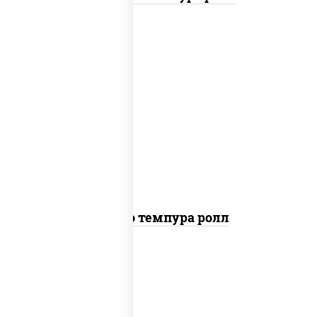
рис, нори, тунец, сыр сливочный, огурцы
свежие, соус "спайс" (майонез соус чили
соус шрирача), сухари панировочные
Бонито темпура ролл
рис, нори, сыр сливочный, огурцы