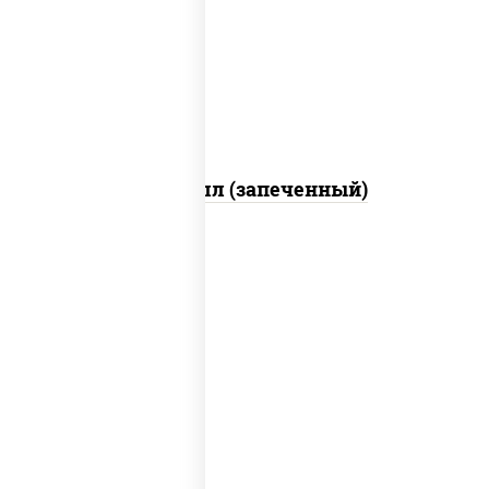
свежие, креветки, лосось слабосоленый,
соус "унаги", соус "спайс" (майонез соус
чили соус шрирача), икра "масаго"
Ойси ролл (запеченный)
рис, нори, креветки