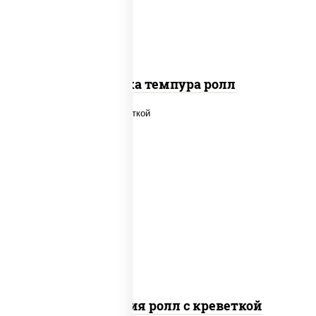
Креветка темпура ролл
рис, нори, огурцы свежие, салат
"айсберг", сыр сливочный, креветки,
соус "унаги"
Филадельфия ролл с креветкой