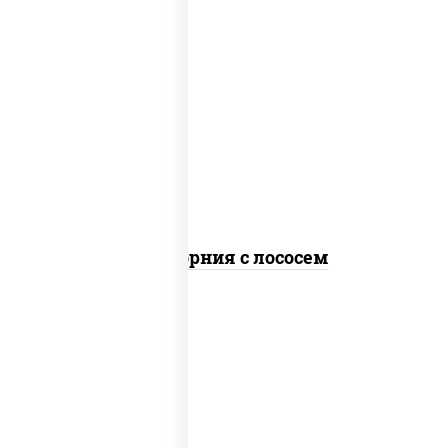
рис, нори, майонез, авокадо, огурцы
свежие, лосось слабосоленый, икра
"масаго"
Калифорния с лососем
рис, нори, сыр сливочный, огурцы
свежие, лосось слабосоленый