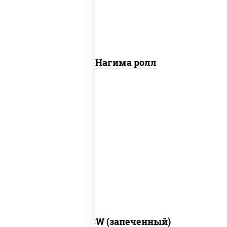
Сяке Нагима ролл
рис, нори, сыр сливочный, краб снежный,
соус "яки" (майонез чеснок масаго
лосось слабосолёный), соус "унаги"
Город PSW (запеченный)