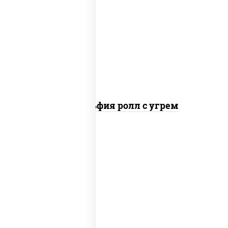
рис, нори, сыр сливочный, угорь
копченый, соус "унаги", кунжут
Филадельфия ролл с угрем
рис, нори, сыр сливочный, икра "масаго"